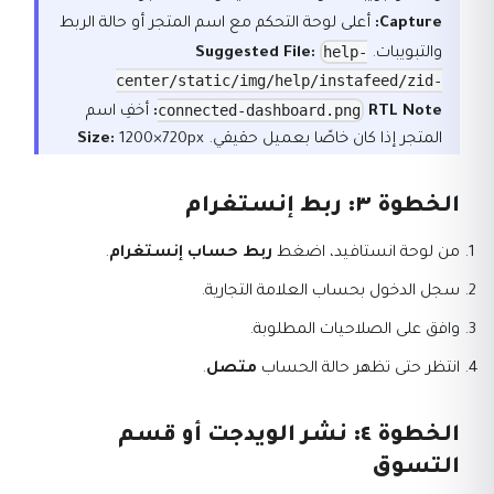
Capture:
أعلى لوحة التحكم مع اسم المتجر أو حالة الربط
help-
والتبويبات.
Suggested File:
center/static/img/help/instafeed/zid-
connected-dashboard.png
RTL Note:
أخفِ اسم
المتجر إذا كان خاصًا بعميل حقيقي.
1200×720px
Size:
الخطوة ٣: ربط إنستغرام
من لوحة انستافيد، اضغط
ربط حساب إنستغرام
.
سجل الدخول بحساب العلامة التجارية.
وافق على الصلاحيات المطلوبة.
انتظر حتى تظهر حالة الحساب
متصل
.
الخطوة ٤: نشر الويدجت أو قسم
التسوق