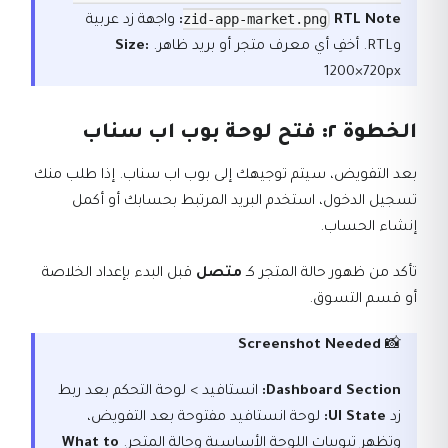
zid-app-market.png
RTL Note:
واجهة زد عربية
وRTL. أخفِ أي معرف متجر أو بريد ظاهر.
Size:
1200×720px
الخطوة ٢: فتح لوحة بوب اب سناب
بعد التفويض، سيتم توجيهك إلى بوب اب سناب. إذا طلب منك
تسجيل الدخول، استخدم البريد المرتبط بحسابك أو أكمل
إنشاء الحساب.
تأكد من ظهور حالة المتجر كـ
متصل
قبل البدء بإعداد الخلاصة
أو قسم التسوق.
Screenshot Needed
📸
Dashboard Section:
انستافيد > لوحة التحكم بعد ربط
زد
UI State:
لوحة انستافيد مفتوحة بعد التفويض،
وتظهر تبويبات اللوحة الأساسية وحالة المتجر.
What to