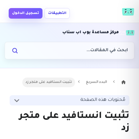
التطبيقات
تسجيل الدخول
مركز مساعدة بوب اب سناب
البدء السريع
تثبيت انستافيد على متجر زد
مُحتويات هذه الصفحة
تثبيت انستافيد على متجر
زد