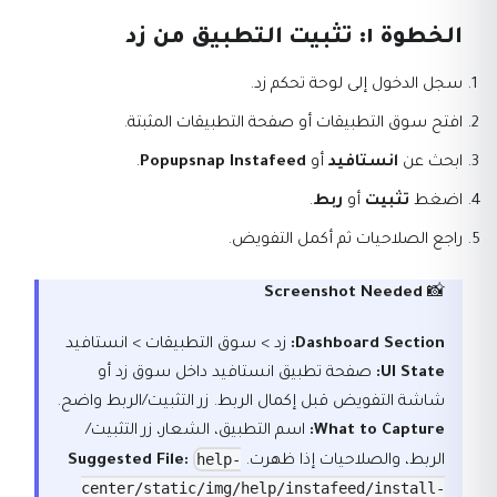
الخطوة ١: تثبيت التطبيق من زد
سجل الدخول إلى لوحة تحكم زد.
افتح سوق التطبيقات أو صفحة التطبيقات المثبتة.
ابحث عن
انستافيد
أو
Popupsnap Instafeed
.
اضغط
تثبيت
أو
ربط
.
راجع الصلاحيات ثم أكمل التفويض.
Screenshot Needed
📸
Dashboard Section:
زد > سوق التطبيقات > انستافيد
UI State:
صفحة تطبيق انستافيد داخل سوق زد أو
شاشة التفويض قبل إكمال الربط. زر التثبيت/الربط واضح.
What to Capture:
اسم التطبيق، الشعار، زر التثبيت/
help-
الربط، والصلاحيات إذا ظهرت.
Suggested File:
center/static/img/help/instafeed/install-