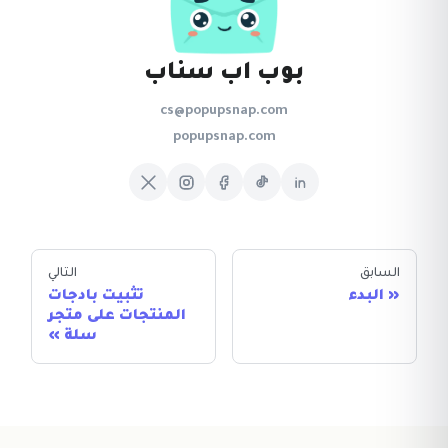
بوب اب سناب
cs@popupsnap.com
popupsnap.com
السابق
التالي
البدء
تثبيت بادجات
المنتجات على متجر
سلة