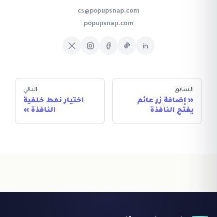
cs@popupsnap.com
popupsnap.com
السابق
التالي
إضافة زر عائم
اختيار نمط خلفية
يفتح النافذة
النافذة