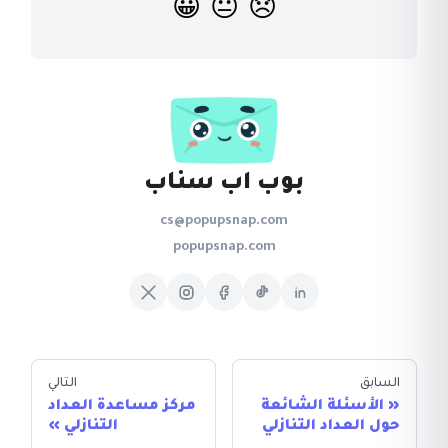
😀
😐
😞
بوب اب سناب
cs@popupsnap.com
popupsnap.com
السابق
التالي
الأسئلة الشائعة
مركز مساعدة العداد
حول العداد التنازلي
التنازلي