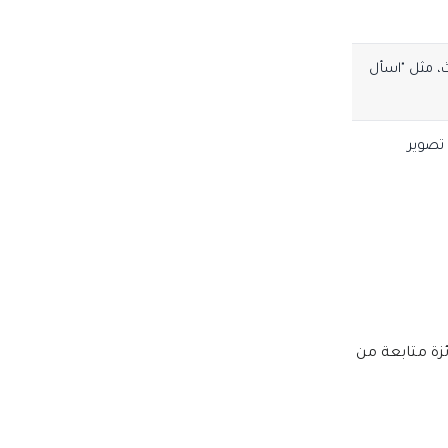
، مثل "اسأل
 تصوير
ئزة متابعة من