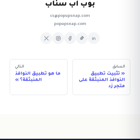
بوب اب سناب
cs@popupsnap.com
popupsnap.com
السابق
التالي
تثبيت تطبيق
ما هو تطبيق النوافذ
النوافذ المنبثقة على
المنبثقة؟
متجر زد