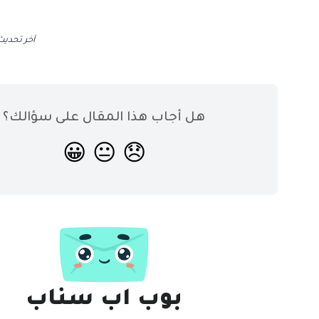
آخر تحدي
هل أجاب هذا المقال على سؤالك؟
😀
😐
😞
بوب اب سناب