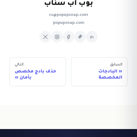
بوب اب سناب
cs@popupsnap.com
popupsnap.com
السابق
التالي
البادجات
حذف بادج مخصص
المخصصة
بأمان