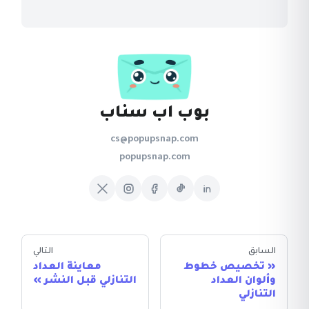
بوب اب سناب
cs@popupsnap.com
popupsnap.com
السابق
التالي
تخصيص خطوط
معاينة العداد
وألوان العداد
التنازلي قبل النشر
التنازلي