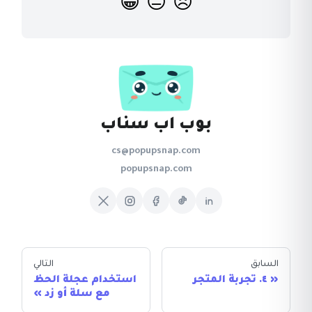
😀
😐
😞
بوب اب سناب
cs@popupsnap.com
popupsnap.com
السابق
التالي
٤. تجربة المتجر
استخدام عجلة الحظ
مع سلة أو زد