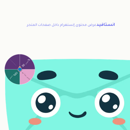
انستافيد
عرض محتوى إنستغرام داخل صفحات المتجر.