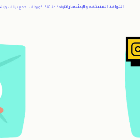
النوافذ المنبثقة والإشعارات
نوافذ منبثقة، كوبونات، جمع بيانات وإش