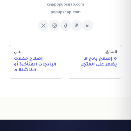
cs@popupsnap.com
popupsnap.com
السابق
التالي
إصلاح بادج لا
إصلاح حملات
يظهر على المتجر
البادجات المتأخرة أو
الفاشلة