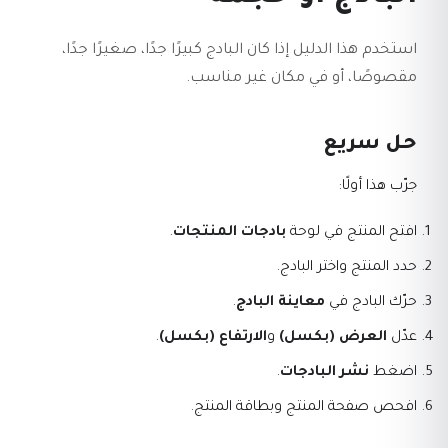
استخدم هذا الدليل إذا كان البادج كبيرًا جدًا، صغيرًا جدًا،
مقصوصًا، أو في مكان غير مناسب.
حل سريع
جرّب هذا أولًا:
افتح المنتج في لوحة
بادجات المنتجات
.
حدد المنتج واختر البادج.
حرّك البادج في
معاينة البادج
.
عدّل
العرض (بكسل)
و
الارتفاع (بكسل)
.
اضغط
نشر البادجات
.
افحص صفحة المنتج وبطاقة المنتج.