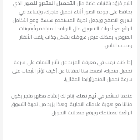
الثيم مُزوّد بتقنيات ذكية مثل
التحميل المتدرج للصور
الذي
يحافظ على جودة الصور أثناء تحميل متجرك، ويُساعد في
تسريع التصفح ويجعل تجربة المستخدم سلسة. ومع التكامل
الرائع مع أدوات التسويق مثل النوافذ المنبثقة وأيقونات
العروض، يمكنك عرض عروضك بشكل جذاب يلفت الأنظار
ويجذب الناس.
إذا كنت ترغب في معرفة المزيد عن تأثير الثيمات على سرعة
تحميل متجرك، اضغط هنا لمقالنا عن [كيف تؤثر الثيمات على
سرعة تحميل المتجر](رابط المقال).
عندما تستثمر في
ثيم نماء
، يُتاح لك إنشاء مظهر متجر يكون
مثاليًا مع هوية علامتك التجارية، وهذا يزيد من تجربة التسوق
الرائعة لعملاءك ويرفع معدلات التحويل.