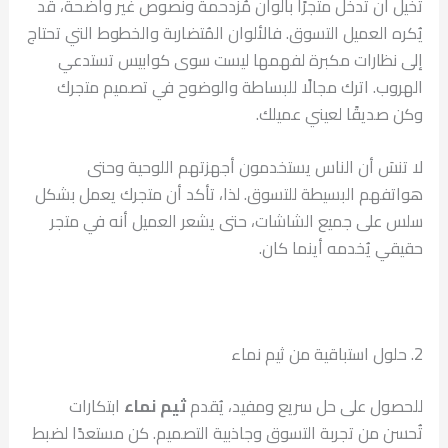
تخيل أن تدخل متجرًا بألوان مُزدحمة ونصوص غير واضحة، قد
يُكره العميل التسوق. فالألوان المُتضاربة والخطوط التي تحتاج
إلى نظارات مكبرة لفهمها ليست سوى كوابيس تستدعي
الهروب. اترك مجالًا للبساطة والوضوح في تصميم متجرك
وكن صديقًا لعيني عميلك.
لا تنسَ أن الناس يستخدمون أجهزتهم اللوحية وحتى
هواتفهم البسيطة للتسوق. لذا، تأكد أن متجرك يعمل بشكل
سلس على جميع الشاشات، حتى يشعر العميل أنه في متجر
حقيقي يُخدمه أينما كان.
2. حلول استباقية من ثيم نماء
للحصول على حل سريع ومفيد، يُقدم
ثيم نماء
ابتكارات
تُحسن من تجربة التسوق وجاذبية التصميم. كن مستعدًا لضبط