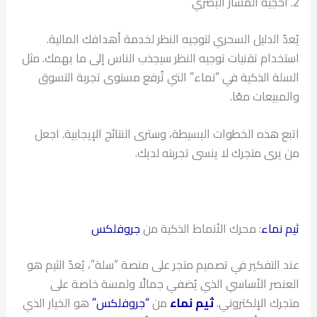
2. أحجية المسار البصري
يُعدّ الدليل السحري لتوجيه النظر لخدمة أهدافك المالية.
استخدام تقنيات توجيه النظر سيجذب الناس إلى ما يهمك. مثل
السلة الذكية في “نماء” التي تُرفع مستوى تجربة التسوق
والمبيعات معًا.
اتبع هذه الخطوات البسيطة، وسترى النتائج الإيجابية. اجعل
من يرى متجرك لا ينسى تجربته لديك.
ثيم نماء
: محرك الأنماط الذكية من
جروفلكس
عند التفكير في تصميم متجر على منصة “سلة”، يُعدّ الثيم هو
العنصر الأساسي الذي يُضفي جمالًا ولمسة خاصة على
متجرك الإلكتروني.
ثيم نماء
من
“جروفلكس”
هو الخيار الذي