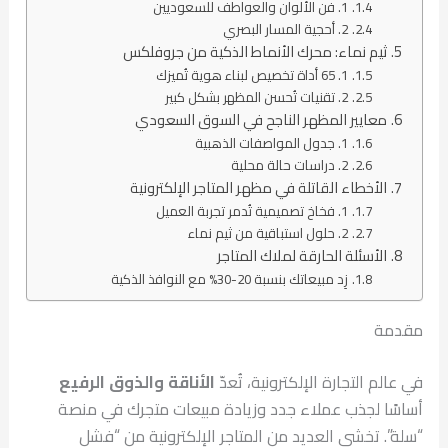
1. فن الألوان والعواطف للسعوديين
2. أحجية المسار البصري
ثيم نماء: محرك الأنماط الذكية من جروفلكس
1. 65 أداة تخصيص لبناء هوية تُميزك
2. تقنيات تُحسن المظهر بشكل كبير
معايير المظهر الناجح في السوق السعودي
1. جدول المواصفات الذهبية
2. دراسات حالة محلية
الأخطاء القاتلة في مظهر المتاجر الإلكترونية
1. فخاخ تصميمية تُدمر تجربة العميل
2. حلول استباقية من ثيم نماء
الأسئلة الحارقة لملاك المتاجر
زِد مبيعاتك بنسبة 20-30% مع النوافذ الذكية
مقدمة
في عالم التجارة الإلكترونية، تُعدّ
الأناقة والذوق الرفيع
أساسًا لجذب عملاء جدد وزيادة مبيعات متجرك في منصة
“سلة”. تخشى العديد من المتاجر الإلكترونية من “فشل