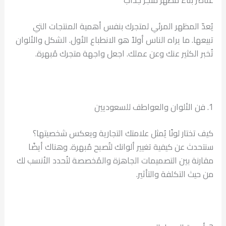
يُعدّ المظهر المرئي لمتجرك بنفس أهمية المنتجات التي
تبيعها. ما يراه الناس أولاً هو الانطباع الأول. الشكل والألوان
تُخبر الكثير عنك وعن عملك. اجعل واجهة متجرك مُبهرة.
1. فن الألوان والعواطف للسعوديين
كيف تختار لونًا يُمثل علامتك التجارية ويعكس شخصيتها؟
سنتحدث عن كيفية تغيير ألوانك لتُصبح مُبهرة. وهناك أيضًا
مقارنة بين التصميمات الجاهزة والمُخصصة لتُحدد الأنسب لك
من حيث التكلفة والتأثير.