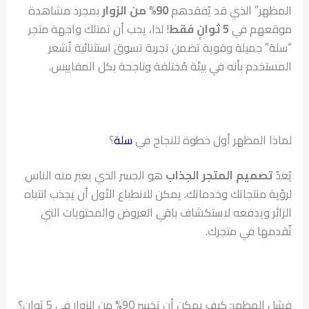
المظهر” الذي قد يُفقدهم
90% من الزوار
بمجرد مشاهدة
موقعهم في
5 ثوانٍ فقط
! لذا، يجب أن تمتلك واجهة متجر
“سلة” جميلة وقوية تضمن تجربة تسوق استثنائية تُشعر
المستخدم بأنه في بيئة مُختلفة وناجحة بكل المقاييس.
لماذا المظهر أول خطوة للنجاح في
سلة
؟
يُعدّ
تصميم المتجر الجذاب
هو الجسر الذي يعبر منه الناس
لرؤية منتجاتك وخدماتك. يمكن للانطباع الأول أن يجذب انتباه
الزائر ويدفعه لاستكشاف باقي العروض والمحتويات التي
تُقدمها في متجرك.
فشل المظهر: كيف يمكن أن تخسر 90% من الزوار في 5 ثوانٍ؟