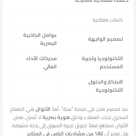
كلمات مفتاحية
عوامل الجاذبية
تصميم الواجهة
البصرية
التكنولوجيا وتجربة
محركات الأداء
المستخدم
العالي
الابتكار والحلول
التكنولوجية
عند تصميم متجر على منصة “سلة”، تُعدّ
الألوان
هي المفتاح
السحري لجذب العملاء وخلق
هوية بصرية
لا تُنسى. بعض
الألوان تستطيع فعلاً تحويل تجربة التسوق إلى رحلة مشوقة.
هل تعلم أن
82% من مشتريات الناس في المتاجر