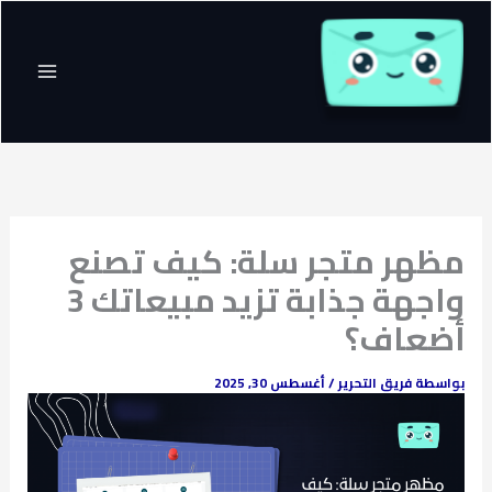
خطي
لى
لمحتوى
مظهر متجر سلة: كيف تصنع
واجهة جذابة تزيد مبيعاتك 3
أضعاف؟
بواسطة
فريق التحرير
/
أغسطس 30, 2025