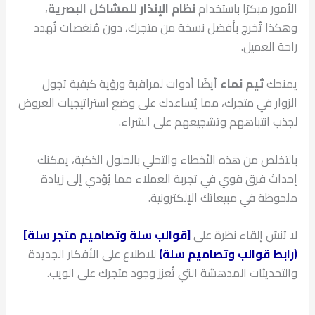
الأمور مبكرًا باستخدام
نظام الإنذار للمشاكل البصرية
،
وهكذا تُخرج بأفضل نسخة من متجرك، دون مُنغصات تُهدد
راحة العميل.
يمنحك
ثيم نماء
أيضًا أدوات لمراقبة ورؤية كيفية تجول
الزوار في متجرك، مما يُساعدك على وضع استراتيجيات العروض
لجذب انتباههم وتشجيعهم على الشراء.
بالتخلص من هذه الأخطاء والتحلي بالحلول الذكية، يمكنك
إحداث فرق قوي في تجربة العملاء مما يُؤدي إلى زيادة
ملحوظة في مبيعاتك الإلكترونية.
لا تنسَ إلقاء نظرة على
[قوالب سلة وتصاميم متجر سلة]
(رابط قوالب وتصاميم سلة)
للاطلاع على الأفكار الجديدة
والتحديثات المدهشة التي تُعزز وجود متجرك على الويب.