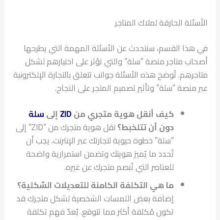
الأسئلة الحارقة لملاك المتاجر
في هذا القسم، سنتحدث عن الأسئلة المهمة التي يطرحها
أصحاب متاجر منصة “سلة” والتي تؤثر على اختيارهم لشكل
متاجرهم. تُوضح هذه الأسئلة جوانب تتعلق بالتجارة الإلكترونية
عبر منصة “سلة” وتأثير تصميم المتجر على النجاح.
كيف أنقل هوية متجري من
ZID
إلى
سلة
دون أن تتلخبط؟
نقل هوية متجرك من “ZID” إلى
“سلة” خطوة حيوية لتجارتك عبر الإنترنت. يجب أن
تُحدد ما يُميز هويتك وتضمن استمرارية واضحة
للعناصر التي تُبصم متجرك عن غيره.
ما هي التكلفة الكامنة للتعديلات الشكلية؟
إضافة بعض اللمسات الشخصية لشكل متجرك قد
تكون مُكلفة أكثر مما تتوقع. يُعدّ فهم تكلفة