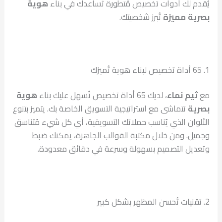
يُقدم لك أدوات تخصيص مُتطورة تُساعدك في بناء
هوية
بصرية مميزة
تُبرز شخصيتك.
1. 65 أداة تخصيص لبناء هوية تُميزك
مع
ثيم نماء
، لديك 65 أداة تخصيص تُسهل عليك بناء
هوية
بصرية
تتماشى مع استراتيجية التسويق الخاصة بك. يتميز بتنوع
الألوان الذي يُناسب حملاتك التسويقية، أي كل شيء مُتناسق
وجميل. ومن خلال مكتبة القوالب الجاهزة، يمكنك ضبط
وتعديل التصميم بسهولة وسرعة في دقائق معدودة.
2. تقنيات تُحسن المظهر بشكل كبير