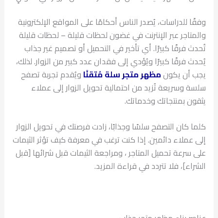
وفقًا للدراسات، يُصدر الناس أحكامًا على المواقع الإلكترونية
والمتاجر عبر الإنترنت في غضون لحظات قليلة – لحظات قليلة
تُحدث فرقًا كبيرًا. أي تأخير في التحميل أو تصميم غير جذاب
يُحدث فرقًا كبيرًا ويُؤدي إلى فقدان عدد كبير من الزوار. لذلك،
يجب أن يكون
مظهر متجر سلة مُتقنًا
ويُقدم تجربة تصفح
سلسة وسريعة تُزيد من احتمالية تحويل الزوار إلى عملاء
يثقون بمنتجاتك وخدماتك.
كلما كان التصفح سلسًا وجذابًا، زادت فرصتك في تحويل الزوار
إلى عملاء دائمين. إذا كنت ترغب في معرفة كيف تؤثر الثيمات
على سرعة تحميل المتاجر ، ومراجعة الثيمات قبل شرائها [قبل
الشراء]، فلا تتردد في قراءة المزيد.
عناصر بناء مظهر متجر جذاب