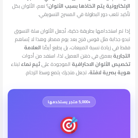
الإلكترونية يتم اتخاذها بسبب الألوان
؟ نعم، الألوان بكل
تأكيد تلعب دور البطولة في المسرح التسويقي.
إذا تم استخدامها بطريقة ذكية، تُجعل الألوان سلة التسوق
تبدو جذابة مثل قوس قزح بعد يوم ممطر. وهذا لا يُساهم
فقط في زيادة نسبة المبيعات، بل يطبع أيضًا
العلامة
التجارية
بعمق في ذهن العميل. لذا، استفد من أدوات
تخصيص الألوان الاحترافية
الموجودة على
ثيم نماء
لبناء
هوية بصرية لافتة
، تجعل متجرك يلمع وسط الزحام.
+5,000 متجر يستخدمها