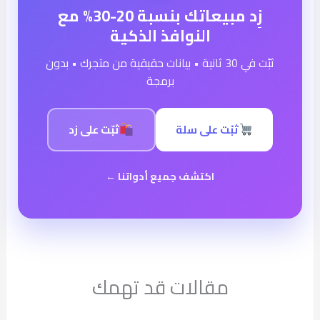
زِد مبيعاتك بنسبة 20-30% مع
النوافذ الذكية
ثبّت في 30 ثانية • بيانات حقيقية من متجرك • بدون
برمجة
ثبّت على سلة
ثبّت على زد
اكتشف جميع أدواتنا ←
مقالات قد تهمك