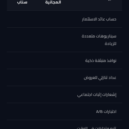
المجانية
سناب
حساب عائد الاستثمار
سيناريوهات متعددة
للزيادة
نوافذ منبثقة ذكية
عداد تنازلي للعروض
إشعارات إثبات اجتماعي
اختبارات A/B
تتبع وتحليلات في الوقت