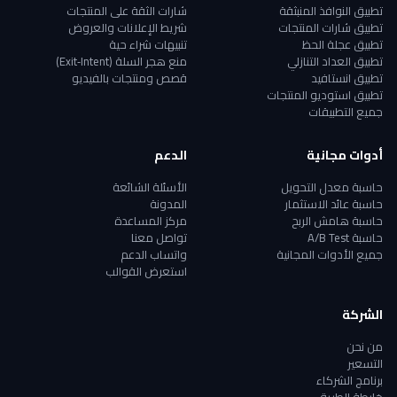
تطبيق النوافذ المنبثقة
شارات الثقة على المنتجات
تطبيق شارات المنتجات
شريط الإعلانات والعروض
تطبيق عجلة الحظ
تنبيهات شراء حية
تطبيق العداد التنازلي
منع هجر السلة (Exit‑Intent)
تطبيق انستافيد
قصص ومنتجات بالفيديو
تطبيق استوديو المنتجات
جميع التطبيقات
أدوات مجانية
الدعم
حاسبة معدل التحويل
الأسئلة الشائعة
حاسبة عائد الاستثمار
المدونة
حاسبة هامش الربح
مركز المساعدة
حاسبة A/B Test
تواصل معنا
جميع الأدوات المجانية
واتساب الدعم
استعرض القوالب
الشركة
من نحن
التسعير
برنامج الشركاء