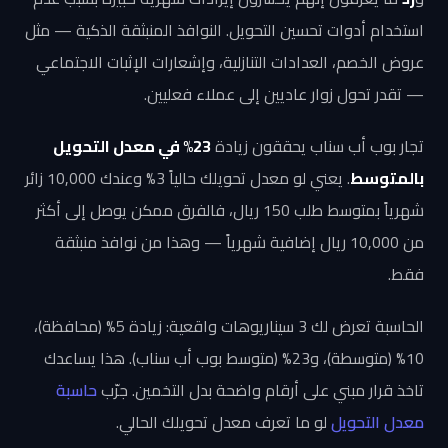
استخدام أدوات تحسين التحويل. النوافذ المنبثقة الذكية — مثل
عروض الخصم، العدادات التنازلية، وإشعارات الإثبات الاجتماعي
— تقدر تحول زوار عاديين إلى عملاء فعليين.
تجار بوب أب سناب يحققون زيادة
23% في معدل التحويل
بالمتوسط
. يعني لو معدل تحويلك حالياً 3% وعندك 10,000 زائر
شهرياً بمتوسط طلب 150 ريال، فالفرق ممكن يوصل إلى أكثر
من 10,000 ريال إضافية شهرياً — وهذا من نوافذ منبثقة
فقط.
الحاسبة تعرض لك 3 سيناريوهات واقعية: زيادة 5% (محافظة)،
10% (متوسطة)، و23% (متوسط بوب أب سناب). هذا يساعدك
تاخذ قرار مبني على أرقام واضحة بدل التخمين. جرّب
حاسبة
معدل التحويل
لو ما تعرف معدل تحويلك الحالي.