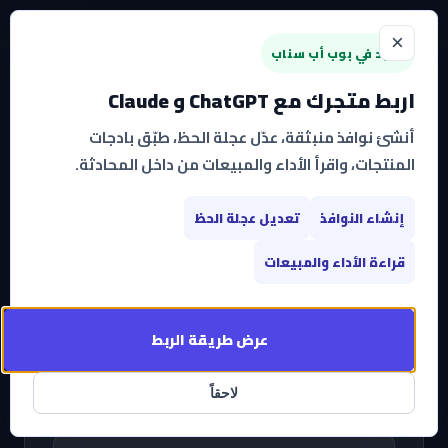
×
جديد في بوب أب سناب
اربط متجرك مع ChatGPT و Claude
الرئيسية
/
الأدوات المجانية
/
حاسبة عائد الاستثمار
أنشئ نوافذ منبثقة، عدّل عجلة الحظ، طبّق بادجات
المنتجات، واقرأ الأداء والمبيعات من داخل المحادثة.
حاسبة عائد الاستثمار للنوافذ
إنشاء النوافذ
تعديل عجلة الحظ
المنبثقة
قراءة الأداء والمبيعات
اكتشف كم ممكن تزيد إيرادات متجرك مع النوافذ المنبثقة —
مجاناً بدون تسجيل
عرض طريقة الربط
لاحقاً
عدد الزوار الشهري