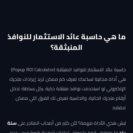
ما هي حاسبة عائد الاستثمار للنوافذ
المنبثقة؟
حاسبة عائد الاستثمار للنوافذ المنبثقة (Popup ROI Calculator)
هي أداة مجانية تساعدك تعرف كم ممكن تزيد إيرادات متجرك
الإلكتروني لو استخدمت نوافذ منبثقة ذكية. بكل بساطة: تدخل
أرقام متجرك الحالية، والحاسبة تعرض لك الفرق اللي ممكن
تحققه.
ليش هذي الأداة مهمة؟ لأن كثير من أصحاب المتاجر على
سلة
و
زد
ما يعرفون إنهم يخسرون إيرادات شهرية كبيرة بسبب عدم