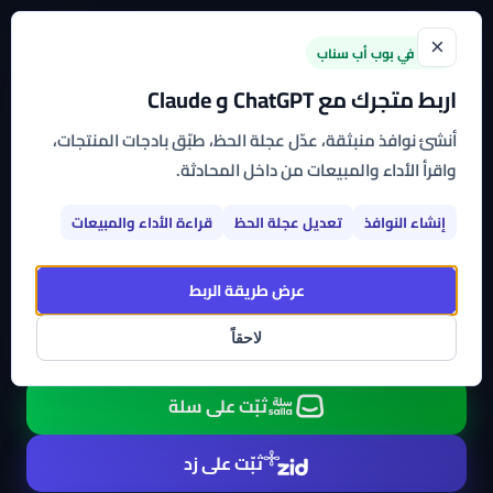
×
جديد في بوب أب سناب
اربط متجرك مع ChatGPT و Claude
أنشئ نوافذ منبثقة، عدّل عجلة الحظ، طبّق بادجات المنتجات،
الرئيسية
/
المنتجات
/
عجلة الحظ
واقرأ الأداء والمبيعات من داخل المحادثة.
عجلة الحظ
إنشاء النوافذ
تعديل عجلة الحظ
قراءة الأداء والمبيعات
حوّل التسوق إلى لعبة ممتعة واجمع بيانات العملاء
عرض طريقة الربط
عجلة تفاعلية يدورها الزائر ويفوز بكوبون أو خصم. تجمع الإيميلات
تلقائياً وتزيد تفاعل الزوار مع متجرك.
لاحقاً
ثبّت على سلة
ثبّت على زد