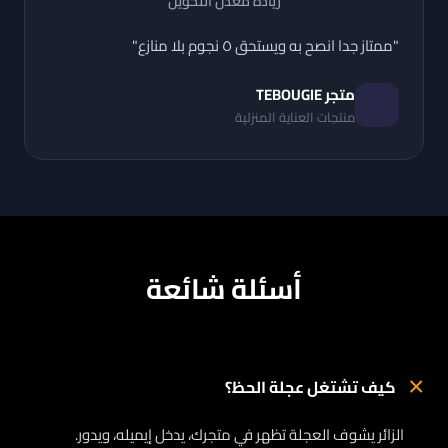
زيادة معدل التحويل
"ممتاز جدا انصح به ويستحق ٥ نجوم بلا منازع"
متجر TEBOUGIE
منتجات العناية المنزلية
أسئلة شائعة
×
كيف تشتغل عجلة الحظ؟
الزائر يشوف العجلة تظهر في متجرك، يدخل إيميله، ويدور.