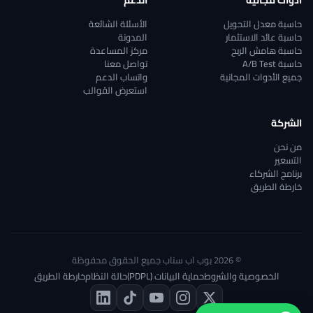
أدوات مجانية
الدعم
حاسبة معدل التحويل
الأسئلة الشائعة
حاسبة عائد الاستثمار
المدونة
حاسبة هامش الربح
مركز المساعدة
حاسبة A/B Test
تواصل معنا
جميع الأدوات المجانية
واتساب الدعم
استعرض القوالب
الشركة
من نحن
التسعير
برنامج الشركاء
خارطة الطريق
© 2026 بوب اب سناب جميع الحقوق محفوظة
الخصوصية والشروط
حماية البيانات (PDPL)
حالة النظام
خارطة الطريق