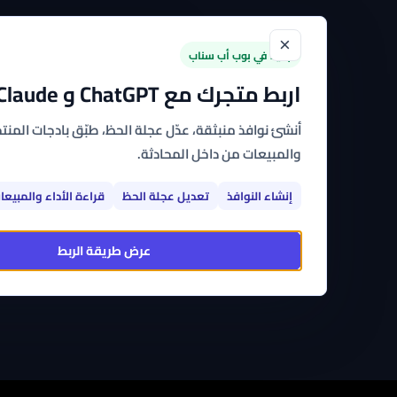
×
الرئيسية
القوالب
الت
جديد في بوب أب سناب
اربط متجرك مع ChatGPT و Claude
أنشئ نوافذ منبثقة، عدّل عجلة الحظ، طبّق بادجات المنتجا
والمبيعات من داخل المحادثة.
الامتثال 
إنشاء النوافذ
تعديل عجلة الحظ
قراءة الأداء والمبيعا
عرض طريقة الربط
التزامنا بحماية