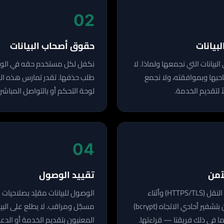
02
بيانات
حقوق أصحاب البيانات
يانات التي نجمعها ولماذا. لا
نكفل لكل مستخدم حقه في الوصول
احبها وبموافقته، ولا نجمع
طلب حذفها. تقدر تمارس هذه ا
اً لتقديم الخدمة.
لوحة التحكم أو بالتواصل المباشر 
04
آمن
تقييد الوصول
جميع البيانات مشفرة أثناء النقل (HTTPS/TLS) وأثناء
الوصول للبيانات مقيّد بصلاحيا
التخزين. كلمات المرور تُخزّن بتشفير أحادي الاتجاه (bcrypt)
مسجّل ومراقب. لا يطلع على البي
في ذلك فريقنا — قراءتها.
المعنيون بتقديم الخدمة أو الدعم