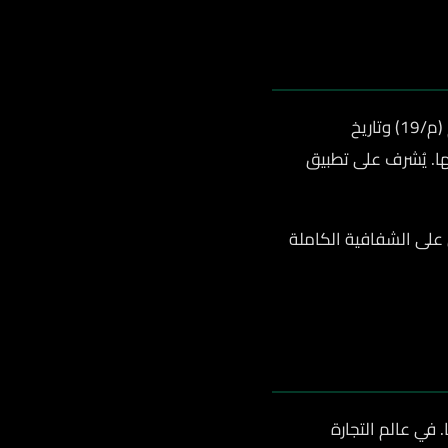
نظام حماية البيانات الشخصية (PDPL) هو النظام السعودي الذي صدر بالمرسوم الملكي رقم (م/19) وتاريخ
تها. يُشرف على تطبيق
 على الشفافية الكاملة
في عالم التجارة