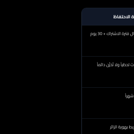
 الاحتفاظ
 فترة الاشتراك + 30 يوم
ّث لحظياً ولا تُخزّن دائماً
ُربط بهوية الزائر