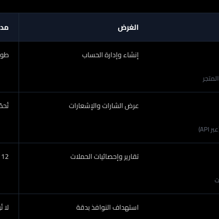
الغرض
مدة
إنشاء وإدارة الحساب
طوال
المتجر
عرض الشارات والإشعارات
تُحد
API)
تقارير وإحصائيات الحملات
12 شهراً
ت
استهداف النوافذ بدقة
لا ت