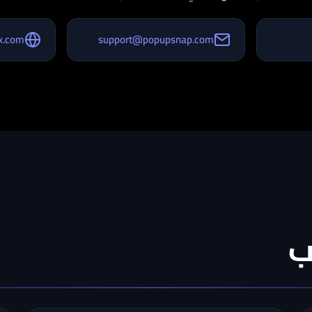
ix.com
support@popupsnap.com
ب