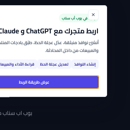
×
الرئيسية
القوالب
الت
جديد في بوب أب سناب
اربط متجرك مع ChatGPT و Claude
أنشئ نوافذ منبثقة، عدّل عجلة الحظ، طبّق بادجات المنتجا
والمبيعات من داخل المحادثة.
إنشاء النوافذ
تعديل عجلة الحظ
قراءة الأداء والمبيعا
نمكّ
عرض طريقة الربط
من
بوب اب سناب 