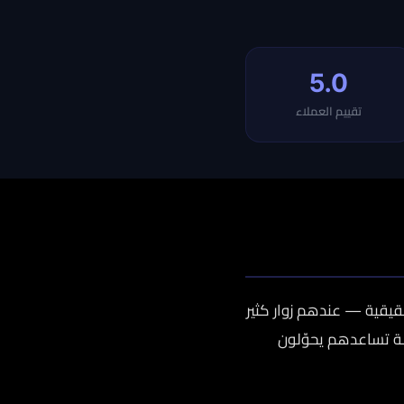
5.0
تقييم العملاء
حقيقية — عندهم زوار كثير
لة تساعدهم يحوّلون