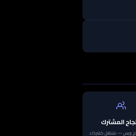
نجاح المشترك
نتج وبس — نشتغل كشركاء