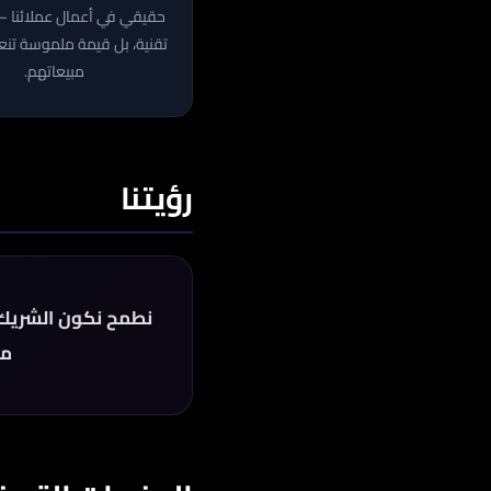
حقيقي في أعمال عملائنا 
تقنية، بل قيمة ملموسة ت
مبيعاتهم.
رؤيتنا
نطمح نكون الشريك ا
مب