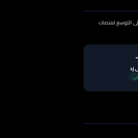
على التوسع لمنصات
 زد
مي