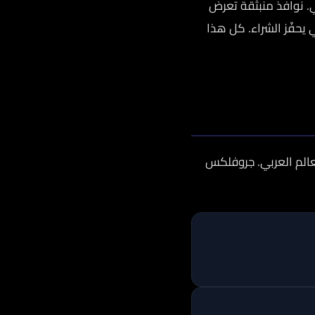
 نوافذ منبثقة تعرض
 يحفّز الشراء. كل هذا
لعالم العربي. جروفلكس