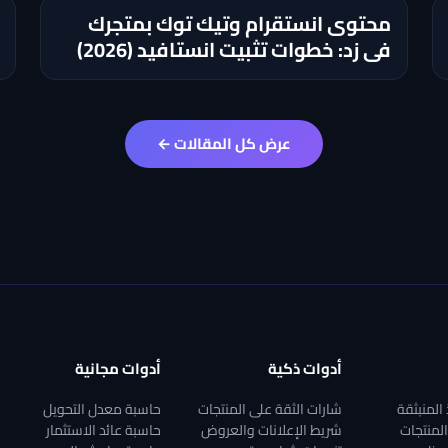
محتوى انستقرام وتيك توك بمتجرك
في زد: خطوات تثبيت انستافيد (2026)
عرض كل المقالات ←
أدوات ذكية
أدوات مجانية
المنبثقة
شارات الثقة على المنتجات
حاسبة معدل التحويل
لمنتجات
شريط الإعلانات والعروض
حاسبة عائد الاستثمار