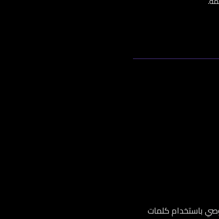
مة.
حتياطات المعقولة، لا يمكن ضمان أمان أي نظام إلكتروني بنسبة 100%. نوصي باستخدام كلمات