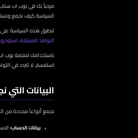
مرحباً بك في بوب اب سناب 
السياسة كيف نجمع ونستخ
تنطبق هذه السياسة على خدمات popupsnap.com والتطبيقات التابعة لمظلة بوب اب س
النوافذ المنبثقة
،
استوديو 
باستخدامك لمنصة بوب اب 
استفسار، لا تتردد في التوا
البيانات التي ن
نجمع أنواعاً محددة من الب
بيانات الحساب:
الاسم