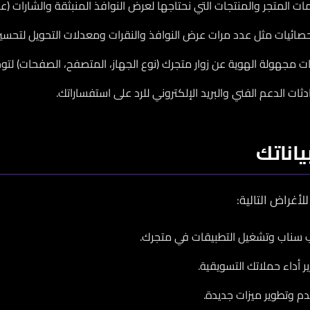
 المتجر والمنتجات التي نحتاجها لعرض النوافذ المنبثقة والشارات (عبر
صائيات مثل عدد مرات عرض النوافذ والنقرات ومعدلات التحويل لتحسين
مجهولة الهوية عن زوار متجرك (نوع الجهاز، المتصفح، الصفحات) لتوجي
ات الدعم الفني والبريد الإلكتروني للرد على استفساراتك.
اناتك
لأغراض التالية:
 سناب وتشغيل التطبيقات في متجرك.
 أداء حملاتك التسويقية.
م وتطوير ميزات جديدة.