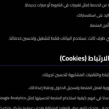
عن الخدمة (مثل تغييرات في الشروط أو ميزات جديدة).
لرد على استفساراتك.
أمن المنصة.
لأي طرف ثالث. نستخدم البيانات فقط لتشغيل وتحسين خدماتنا.
 (Cookies)
باط والتقنيات المشابهة لتحسين تجربتك:
رية لعمل المنصة وتسجيل الدخول وحفظ إعداداتك.
نا في فهم كيفية استخدام المنصة لتحسينها (مثل Google Analytics).
م في متجرك لتتبع عرض النوافذ المنبثقة وتجنب عرضها بشكل متكرر للز