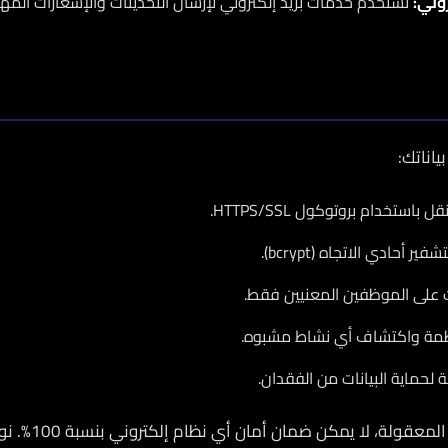
روني:
نستخدم خدمات بريد إلكتروني لإرسال التحديثات والإشعارات المه
ياناتك:
 باستخدام بروتوكول HTTPS/SSL.
 أحادي الاتجاه (bcrypt).
ات على الموظفين المعنيين فقط.
ظمة واكتشاف أي نشاط مشبوه.
لحماية البيانات من الفقدان.
رغم اتخاذنا كل الا