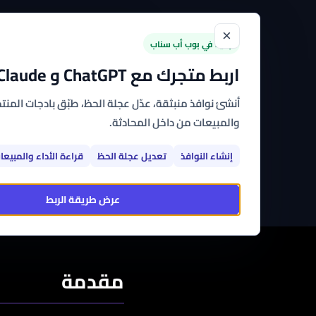
×
الرئيسية
القوالب
الت
جديد في بوب أب سناب
اربط متجرك مع ChatGPT و Claude
أنشئ نوافذ منبثقة، عدّل عجلة الحظ، طبّق بادجات المنتجا
سيا
والمبيعات من داخل المحادثة.
إنشاء النوافذ
تعديل عجلة الحظ
قراءة الأداء والمبيعا
عرض طريقة الربط
مقدمة