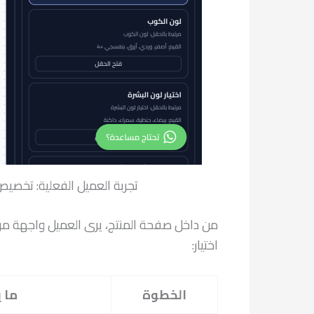
تجربة العميل الفعلية: تخصيص المنتجات 4 خطوات منظّمة (الشخصية، الملابس، الإضافات،
من داخل صفحة المنتج، يرى العميل واجهة مرتّبة بـ4 تبويبات (الشخصية، الملابس، الإضافات، النص)، وعلى اليسار صورة
اختيار:
الخطوة
ما 