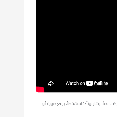
نصاً، يختار لوناً/خامة/خطاً، يرفع صورة أو