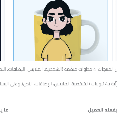
 النص) مع معاينة حيّة لكل اختيار.
 المنتج التي
يفعله العميل
ما ي