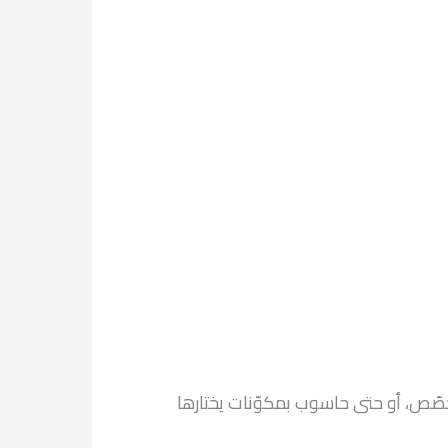
مخصّص، أو حتى حاسوب بمكوّنات يختارها