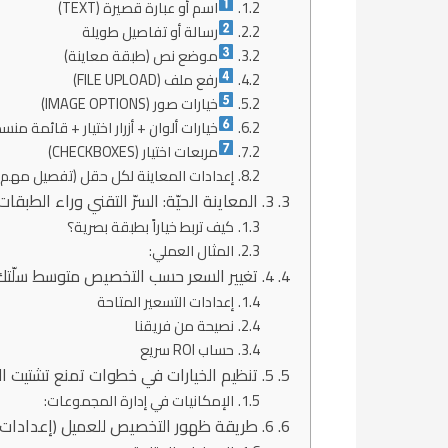
اسم أو عبارة قصيرة (TEXT)
رسالة أو تفاصيل طويلة
موضع نص (طبقة معاينة)
رفع ملف (FILE UPLOAD)
خيارات صور (IMAGE OPTIONS)
خيارات ألوان + أزرار اختيار + قائمة منس
مربعات اختيار (CHECKBOXES)
إعدادات المعاينة لكل حقل (تفصيل مهم)
3. المعاينة الحيّة: السرّ التقني وراء الطبقات
كيف تربط خياراً بطبقة بصرية؟
المثال العملي:
4. تغيير السعر حسب التخصيص متوسط سلّتك يرتفع تلقائياً
إعدادات التسعير المتاحة
نصيحة من فريقنا
حساب ROI سريع
5. تنظيم الخيارات في خطوات تمنع تشتيت العميل
الإمكانيات في إدارة المجموعات:
6. طريقة ظهور التخصيص للعميل (إعدادات دقيقة)