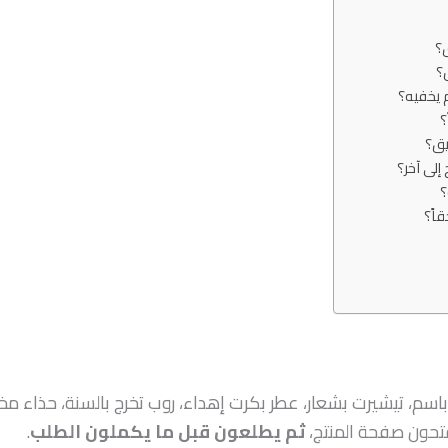
ق؟
؟
 يخفيه؟
؟
يق؟
لى آخر؟
؟
قاً؟
 باسم، تيشيرت بشعار، عطر بكرت إهداء، روب تخرج بالسنة، حذاء 
فتحون صفحة المنتج،
ثم يطلعون قبل ما يكملون الطلب
.