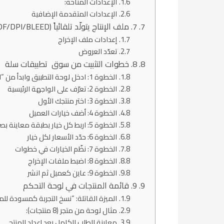
الإعدادات المتاحة:
الإعدادات المتقدمة الإضافية
7. ملف الإنتاج يتولّد تلقائياً (PNG/PDF/DPI/BLEED)
إعدادات ملف الإخراج
تعدّد العروض
8. خطوات التثبيت من سوق تطبيقات سلة
الخطوة 1: ادخل لوحة التطبيق وابدأ من “البدء”
الخطوة 2: تعرّف على الواجهة الرئيسية
الخطوة 3: اختر منتجك الأول
الخطوة 4: أضف خيارات العميل
الخطوة 5: اربط كل خيار بطبقة معاينة بصرية
الخطوة 6: حدّد الأسعار لكل خيار
الخطوة 7: نظّم الخيارات في خطوات
الخطوة 8: اضبط ملفات الإخراج
الخطوة 9: عاين كعميل ثم انشر
9. قائمة المنتجات في لوحة التحكم
الميزة القاتلة: “نسخ التجربة كمسودة لل
مثال لوحة من متجر (8 منتجات):
معاينة الطلب الكامل بعد إعداد المنتج