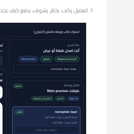
1. العميل يكتب، يختار، يشوف، يدفع كيف يحدث هذا فعلياً؟