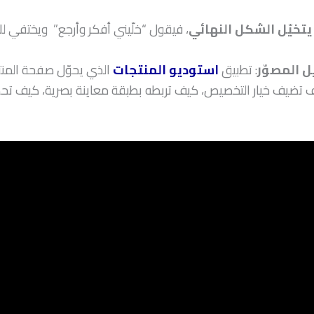
يتخيّل الشكل النهائي
، فيقول “خلّيني أفكر وأرجع” ويختفي للأ
ل المصوّر
: تطبيق
استوديو المنتجات
الذي يحوّل صفحة المنت
تضيف خيار التخصيص، كيف تربطه بطبقة معاينة بصرية، كيف تحدّد 