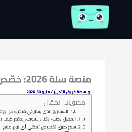
خطي
لى
لمحتوى
منصة سلة 2026: خصّص المنتجات مع استوديو المنتجات وزِد مبيعاتك
بواسطة
فريق التحرير
/
مايو 30, 2026
محتويات المقال
السيناريو الذي يتكرّر في متجرك كل يوم
1. العميل يكتب، يختار، يشوف، يدفع كيف يحدث هذا فعلياً؟
2. سبع طرق تخصيص تغطّي أي نوع منتج