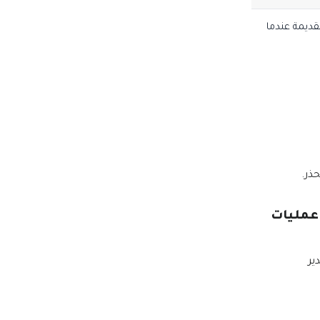
قديمة عندما
ذر.
عمليات
ير