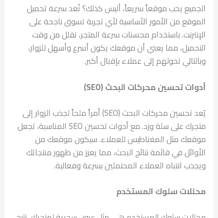
الجميع يحب موقعاً سريعاً، أليس كذلك؟ تُعد سرعة تحميل
الموقع من الأمور الأساسية لأي تجربة تسوق ناجحة على
الإنترنت. باستخدام محسنات سرعة المتجر، تقلل من وقت
التحميل، مما يعني أن موقعك يكون أسرع وأسهل للزوار،
وبالتالي تحولهم إلى عملاء بإقبال أكبر.
أدوات تحسين محركات البحث (SEO)
يُعد تحسين محركات البحث (SEO) أمراً ملحاً لجذب الزوار إلى
متجرك على سلة وزد. مع أدوات تحسين SEO المناسبة، تجعل
موقعك مثل المغناطيس للعملاء. سيكون موقعك من
الأوائل في قائمة نتائج البحث، مما يعزز من ظهور منتجاتك
ويجذب انتباه العملاء المحتملين بسرعة وفعالية.
محللات سلوك المستخدم
محللات سلوك المستخدم هي مثل عيون سحرية لمتجرك، تتيح