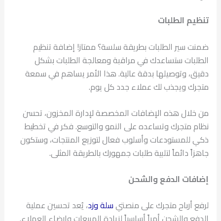
تنظيم الطلبات
ضمنت سير الطلبات بطريقة سلسة؟ ممتاز! إضافة تنظيم
الطلبات ستساعدك في مراقبة ومعالجة الطلبات بشكل
دقيق، وتوصيلها بدقة عالية. هذا الأمر يساهم في سمعة
متجرك ويجذب لك عملاء جدد كل يوم.
من خلال هذه الإضافات المخصصة لإدارة المخزون، تحسن
نظام متجرك وتساعده على النمو والتوسع. فكر في تخطيط
ذكي للمستودعات وأسلوب فعال لتوزيع المنتجات، وستكون
جاهزاً دائماً لتلبية طلبات جمهورك بالطريقة المثلى.
إضافات الدفع والشحن
لرفع أرباح متجرك على منصتي
سلة
وزد
، يُعد تحسين عملية
الدفع والشحن أمراً أساسياً لزيادة المبيعات وإرضاء العملاء.