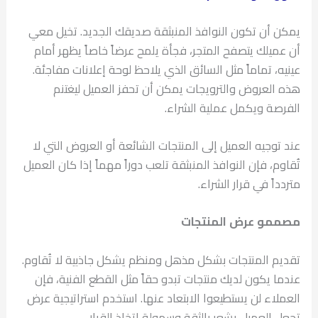
يمكن أن تكون النوافذ المنبثقة صديقك الجديد. تخيل معي
أن عميلك يتصفح المتجر، فجأة يلمح عرضاً خاصاً يظهر أمام
عينيه، تماماً مثل السائق الذي يلاحظ لوحة إعلانات مفاجئة.
هذه العروض والترويجات يمكن أن تحفز العميل ليغتنم
الفرصة ويكمل عملية الشراء.
عند توجيه العميل إلى المنتجات الشائعة أو العروض التي لا
تُقاوم، فإن النوافذ المنبثقة تلعب دوراً مهماً إذا كان العميل
متردداً في قرار الشراء.
مصممو عرض المنتجات
تقديم المنتجات بشكل مذهل ومنظم يشكل جاذبية لا تُقاوم.
عندما يكون لديك منتجات تبدو حقاً مثل القطع الفنية، فإن
العملاء لن يستطيعوا الابتعاد عنها. استخدم استراتيجية عرض
تجعل العميل يشعر بالثقة وسهولة اتخاذ القرار.