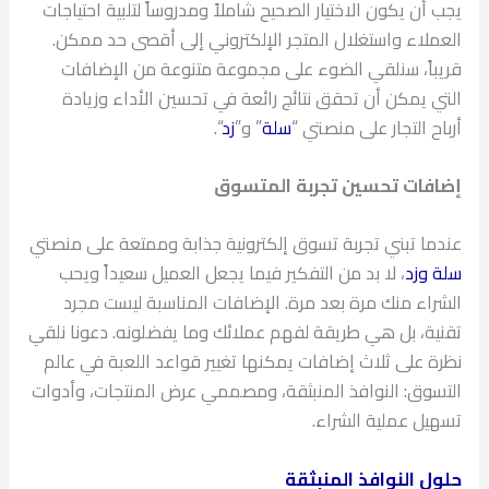
يجب أن يكون الاختيار الصحيح شاملاً ومدروساً لتلبية احتياجات
العملاء واستغلال المتجر الإلكتروني إلى أقصى حد ممكن.
قريباً، سنلقي الضوء على مجموعة متنوعة من الإضافات
التي يمكن أن تحقق نتائج رائعة في تحسين الأداء وزيادة
أرباح التجار على منصتي “
سلة
” و”
زد
“.
إضافات تحسين تجربة المتسوق
عندما تبني تجربة تسوق إلكترونية جذابة وممتعة على منصتي
سلة
وزد
، لا بد من التفكير فيما يجعل العميل سعيداً ويحب
الشراء منك مرة بعد مرة. الإضافات المناسبة ليست مجرد
تقنية، بل هي طريقة لفهم عملائك وما يفضلونه. دعونا نلقي
نظرة على ثلاث إضافات يمكنها تغيير قواعد اللعبة في عالم
التسوق: النوافذ المنبثقة، ومصممي عرض المنتجات، وأدوات
تسهيل عملية الشراء.
حلول النوافذ المنبثقة