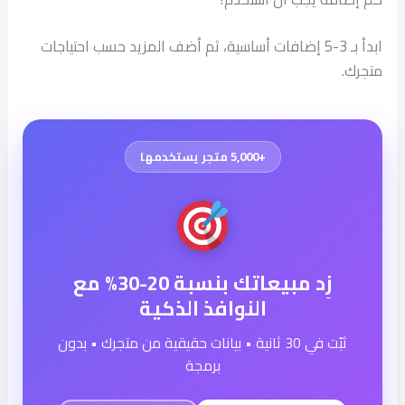
ابدأ بـ 3-5 إضافات أساسية، ثم أضف المزيد حسب احتياجات
متجرك.
+5,000 متجر يستخدمها
زِد مبيعاتك بنسبة 20-30% مع
النوافذ الذكية
ثبّت في 30 ثانية • بيانات حقيقية من متجرك • بدون
برمجة