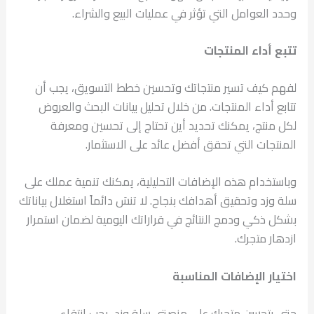
وحدد العوامل التي تؤثر في عمليات البيع والشراء.
تتبع أداء المنتجات
لفهم كيف تسير منتجاتك وتحسين خطط التسويق، يجب أن
تتابع أداء المنتجات. من خلال تحليل بيانات البحث والعروض
لكل منتج، يمكنك تحديد أين تحتاج إلى تحسين ومعرفة
المنتجات التي تحقق أفضل عائد على الاستثمار.
وباستخدام هذه الإضافات التحليلية، يمكنك تنمية عملك على
سلة وزد وتحقيق أهدافك بنجاح. لا تنسَ دائماً استغلال بياناتك
بشكل ذكي ودمج النتائج في قراراتك اليومية لضمان استمرار
ازدهار متجرك.
اختيار الإضافات المناسبة
حتى يتحسن متجرك على منصتي سلة وزد، يجب انتقاء