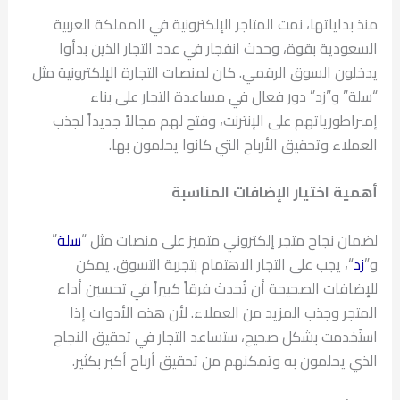
منذ بداياتها، نمت المتاجر الإلكترونية في المملكة العربية
السعودية بقوة، وحدث انفجار في عدد التجار الذين بدأوا
يدخلون السوق الرقمي. كان لمنصات التجارة الإلكترونية مثل
“سلة” و”زد” دور فعال في مساعدة التجار على بناء
إمبراطورياتهم على الإنترنت، وفتح لهم مجالاً جديداً لجذب
العملاء وتحقيق الأرباح التي كانوا يحلمون بها.
أهمية اختيار الإضافات المناسبة
لضمان نجاح متجر إلكتروني متميز على منصات مثل “
سلة
”
و”
زد
“، يجب على التجار الاهتمام بتجربة التسوق. يمكن
للإضافات الصحيحة أن تُحدث فرقاً كبيراً في تحسين أداء
المتجر وجذب المزيد من العملاء. لأن هذه الأدوات إذا
استُخدمت بشكل صحيح، ستساعد التجار في تحقيق النجاح
الذي يحلمون به وتمكنهم من تحقيق أرباح أكبر بكثير.