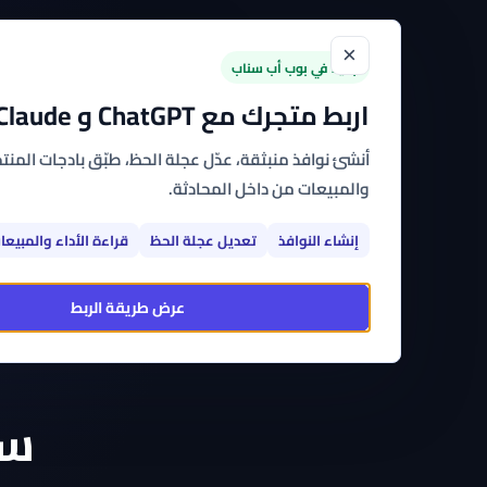
×
الرئيسية
القوالب
الت
جديد في بوب أب سناب
اربط متجرك مع ChatGPT و Claude
أنشئ نوافذ منبثقة، عدّل عجلة الحظ، طبّق بادجات المنتجا
والمبيعات من داخل المحادثة.
إنشاء النوافذ
تعديل عجلة الحظ
قراءة الأداء والمبيعا
عرض طريقة الربط
سب