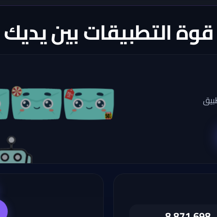
قوة التطبيقات بين يديك
بيق
8,871,698