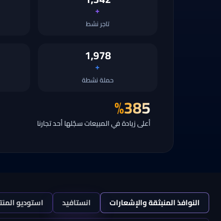
+
تاجر نشط
1,978
+
حملة نشطة
%
385
أعلى زيادة في المبيعات سجّلها أحد تجارنا
النوافذ المنبثقة والإشعارات
انستافيد
استوديو المنت