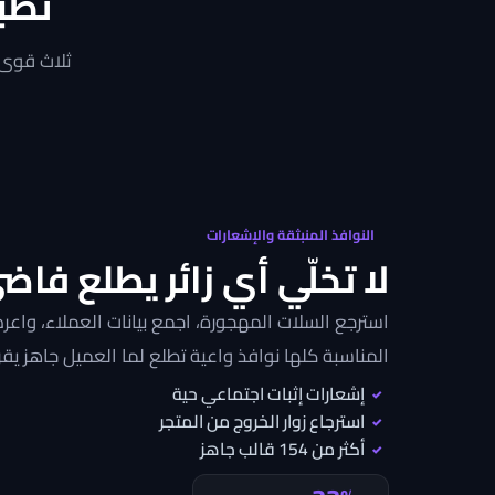
تطب
سجّل اهتمام
احصل على العرض
ثلاث قوى
النوافذ المنبثقة والإشعارات
لا تخلّي أي زائر يطلع فاض
استرجع السلات المهجورة، اجمع بيانات العملاء، وا
المناسبة كلها نوافذ واعية تطلع لما العميل جاهز يقرر
إشعارات إثبات اجتماعي حية
✓
استرجاع زوار الخروج من المتجر
✓
أكثر من 154 قالب جاهز
✓