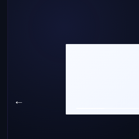
تيك توك
انستقرام
←
ويدجت
شراء