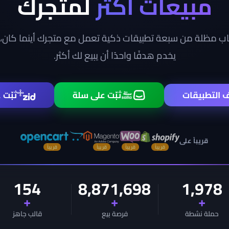
مبيعات أكثر
لمتجرك
ب مظلة من سبعة تطبيقات ذكية تعمل مع متجرك أينما كان،
يخدم هدفًا واحدًا أن يبيع لك أكثر.
 التطبيقات
ثبّت على سلة
ثبّت 
قريباً على
154
8,871,698
1,978
+
+
+
حملة نشطة
فرصة بيع
قالب جاهز