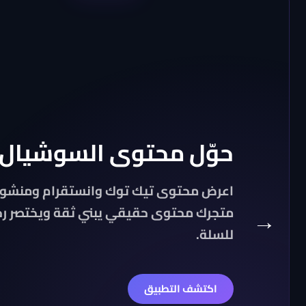
حوّل محتوى السوشيال 
اعرض محتوى تيك توك وانستقرام ومنشور
متجرك محتوى حقيقي يبني ثقة ويختصر رح
→
للسلة.
اكتشف التطبيق