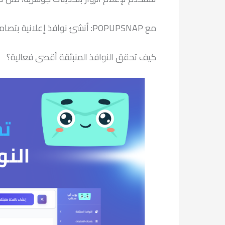
مع POPUPSNAP: أنشئ نوافذ إعلانية بتصاميم واضحة، موجزة، واحترافية تضمن وصول رسالتك بفعالية إلى جمهورك المستهدف دون أي إزعاج.
كيف تحقق النوافذ المنبثقة أقصى فعالية؟