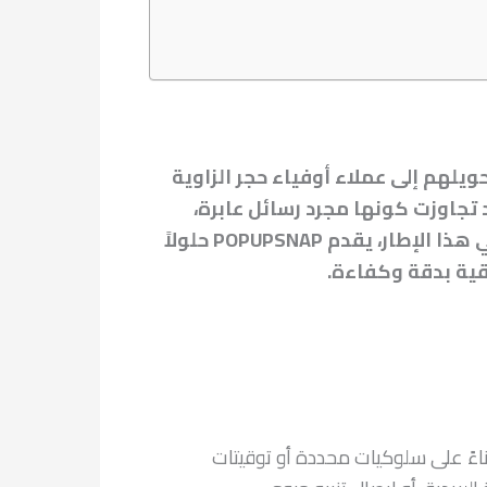
ويلهم إلى عملاء أوفياء حجر الزاوية
 تجاوزت كونها مجرد رسائل عابرة،
لتصبح وسيلة استراتيجية محورية لتعزيز تجربة المستخدم ودفع عجلة التحويلات بشكل كبير. وفي هذا الإطار، يقدم POPUPSNAP حلولاً
قية بدقة وكفاءة.
فعيله بناءً على سلوكيات محددة أو توقيتات