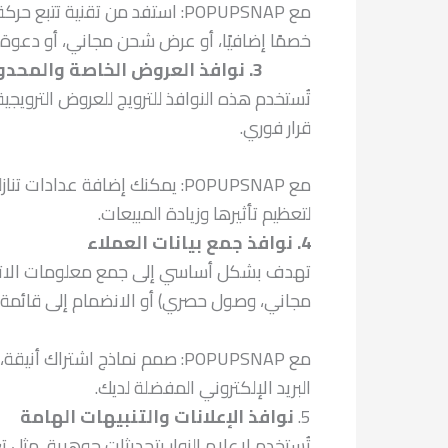
مع POPUPSNAP: استفد من تقني
خصمًا إضافيًا، أو عرض شحن مجاني، أو دعوة
3. نوافذ العروض الخاصة والمحدودة بوقت
تُستخدم هذه النوافذ للترويج للعروض الترويجي
قرار فوري.
مع POPUPSNAP: يمكنك إضافة ع
لتعظيم تأثيرها وزيادة المبيعات.
4. نوافذ جمع بيانات العملاء
تهدف بشكل أساسي إلى جمع معلومات الاتصال با
مجاني، وصول حصري) أو الانضمام إلى قائمة كبار ا
مع POPUPSNAP: صمم نماذج اشت
البريد الإلكتروني المفضلة لديك.
5.
نوافذ الإعلانات والتنبيهات الهامة
تُستخدم لإعلام الزوار بتحديثات جوهرية، مثل