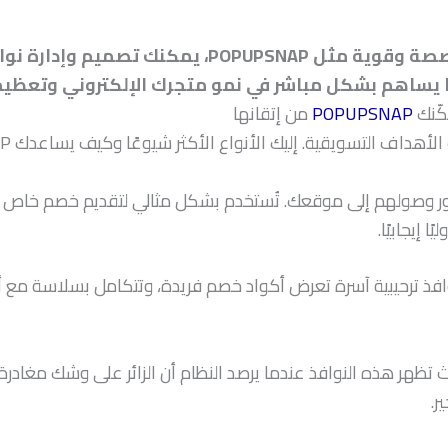
من خلال الاستعانة بأداة متخصصة وقوية مثل SNAP
ا يساهم بشكل مباشر في نمو متجرك الإلكتروني وتعظيم 
مكّنك
POPUPSNAP
من إتقانها
سويقية. إليك الأنواع الأكثر شيوعًا وكيف يساعدك POPUPSNAP في تنفيذ كل منها باحترافية:
 فور وصولهم إلى موقعك. تُستخدم بشكل مثالي لتقديم خصم خاص 
ا إيجابيًا.
ث تظهر هذه النوافذ عندما يرصد النظام أن الزائر على وشك مغادر
ر.