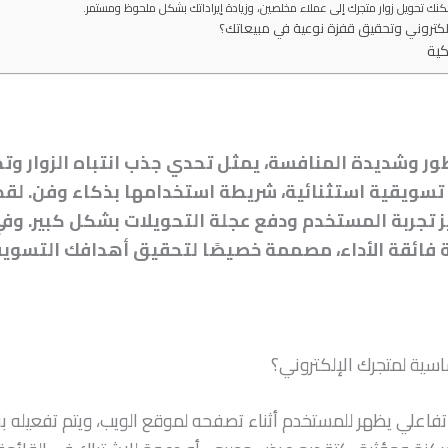
نك تحويل زوار متجرك إلى عملاء مخلصين، وزيادة إيراداتك بشكل ملحوظ ومستمر.
إلكتروني وتحقيق قفزة نوعية في مبيعاتك؟
طور وشديدة المنافسة، يمثل تحدي جذب انتباه الزوار وتح
داة تسويقية استثنائية، شريطة استخدامها بذكاء وفن. لقد
ة فائقة الأداء، مصممة خصيصًا لتحقيق أهدافك التسوي
اسية لمتجرك الإلكتروني؟
P) هي عبارة عن إطار تفاعلي يظهر للمستخدم أثناء تصفحه لموقع الويب، ويتم ت