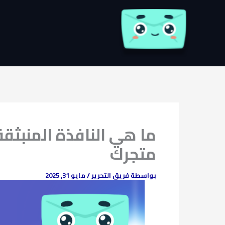
خطي
لى
لمحتوى
ما هي النافذة المنبثقة
متجرك
بواسطة
فريق التحرير
/
مايو 31, 2025