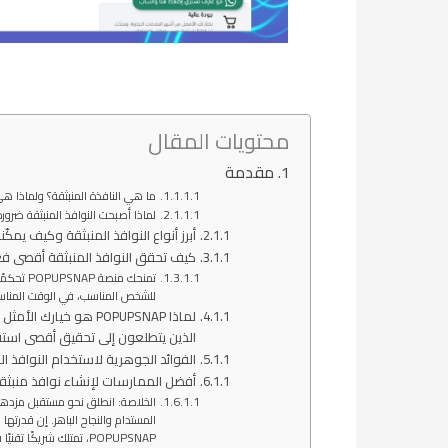
محتويات المقال
مقدمة
ما هي النافذة المنبثقة؟ ولماذا هي
لماذا أصبحت النوافذ المنبثقة ضرورة ح
أبرز أنواع النوافذ المنبثقة وكيف يمكّنك POPUPSNAP من إتقا
كيف تحقق النوافذ المنبثقة أقصى فع
تمنحك م
للشخص المناسب، في الوقت المناسب،
الذين يتطلعون إلى تحقيق أقصى استفا
الفوائد الجوهرية لاستخدام النوافذ ا
أفضل الممارسات لإنشاء نوافذ منبثقة 
المستدام والنجاح الباهر. إن قدرتها
POPUPSNAP، تمتلك شريك