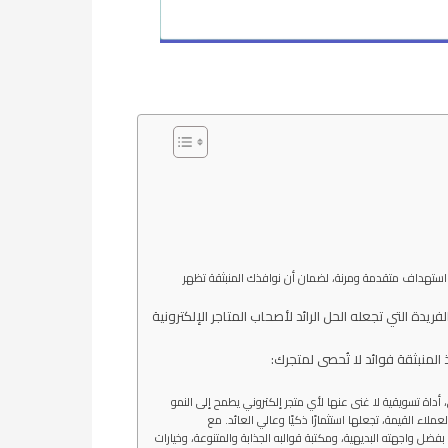
 خيارات استهداف متقدمة ومرنة، لضمان أن نوافذك المنبثقة تظهر
تمتع POPUPSNAP بمجموعة من الخصائص والميزات الفريدة التي تجعله الحل الرائد لأصحاب المتاجر الإلكترونية
لمنبثقة فوائد لا تُحصى لمتجرك:
فها بشكل صحيح واستراتيجي، أداة تسويقية لا غنى عنها لأي متجر إلكتروني يطمح إلى النمو
لاء القيمة، تجعلها استثمارًا ذكيًا وعالي العائد. مع
سر. بفضل واجهته البديهية، ومكتبة قوالبه الجذابة والمتنوعة، وخيارات