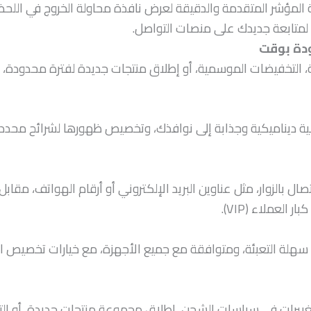
ة تتبع حركة المؤشر المتقدمة والدقيقة لعرض نافذة محاولة الخروج ف
 لمتابعة جديدك على منصات التواصل.
ة، التخفيضات الموسمية، أو إطلاق منتجات جديدة لفترة محدودة، م
دادات تنازلية ديناميكية وجذابة إلى نوافذك، وتخصيص ظهورها لشرائح م
لزوار، مثل عناوين البريد الإلكتروني أو أرقام الهواتف، مقابل
لعملاء (VIP).
راك أنيقة، سهلة التعبئة، ومتوافقة مع جميع الأجهزة، مع خيارات تخص
 تغييرات في سياسات الشحن، إطلاق مجموعة منتجات جديدة، أو الت