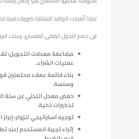
مدروسة. هدفها الأساسي هو إيصال رسالة مركز
لماذا أصبحت النوافذ المنبثقة ضرورة حتمية للمت
في خضم التحول الرقمي المتسارع، رسخت النوافذ
مضاعفة معدلات التحويل: تقد
عمليات الشراء.
بناء قائمة عملاء محتملين قوي
وسلسة.
خفض معدل التخلي عن سلة التس
تذكيرات ذكية.
توجيه استراتيجي للزوار: إبراز
إثراء تجربة المستخدم (عند 
فيه بالضبط.