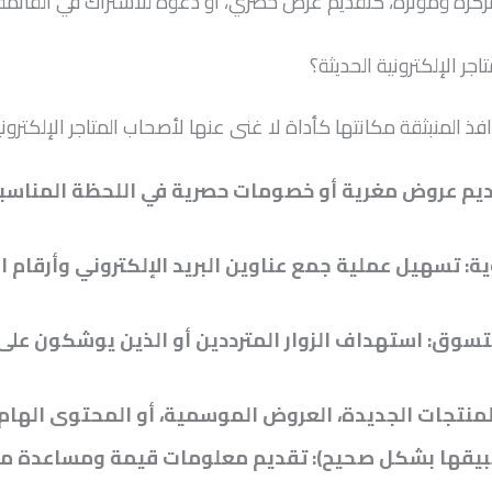
ة ومؤثرة، كتقديم عرض حصري، أو دعوة للاشتراك في القائمة الب
اجر الإلكترونية الحديثة؟
 المنبثقة مكانتها كأداة لا غنى عنها لأصحاب المتاجر الإلكترونية
يم عروض مغرية أو خصومات حصرية في اللحظة المناسبة
ة: تسهيل عملية جمع عناوين البريد الإلكتروني وأرقام ا
وق: استهداف الزوار المترددين أو الذين يوشكون على 
 المنتجات الجديدة، العروض الموسمية، أو المحتوى الهام 
تطبيقها بشكل صحيح): تقديم معلومات قيمة ومساعدة مخ