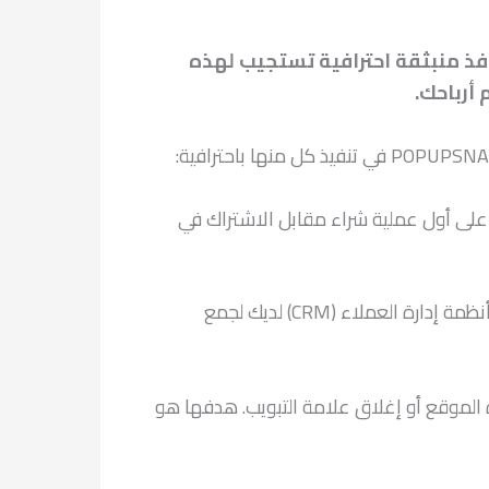
POPUP، يمكنك تصميم وإدارة نوافذ منبثقة احترافية تستجيب لهذه
أرباحك.
على أول عملية شراء مقابل الاشتراك في
مع POPUPSNAP: يمكنك بسهولة تصميم نوافذ ترحيبية آسرة تعرض أكواد خصم فريدة، وتتكامل بسلاسة مع أنظمة إدارة العملاء (CRM) لديك لجمع
ة الموقع أو إغلاق علامة التبويب. هدفها هو