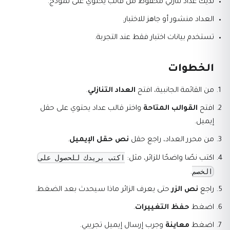
لديك عداد تنازلي محفوظ من قالب يحتوي على نموذج.
العداد منشور أو جاهز للاختبار.
تستخدم بيانات اختبار فقط عند التجربة.
الخطوات
من القائمة الجانبية، افتح
العداد التنازلي
.
افتح
القوالب المتاحة
واختر قالب عداد يحتوي على حقل
إيميل.
من محرر العداد، راجع حقل
نص حقل الإيميل
.
اكتب بريدك للحصول على
اكتب نصًا واضحًا للزائر، مثل:
الخصم
.
راجع
نص الزر
حتى يعرف الزائر ماذا سيحدث بعد الضغط.
اضغط
حفظ التغييرات
.
اضغط
معاينة
وجرب إرسال إيميل تجريبي.