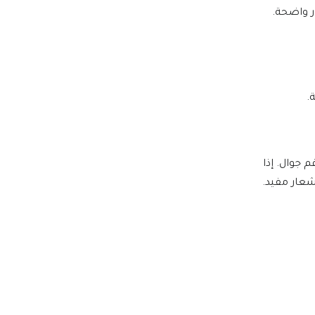
ار واضحة.
.
م جوال. إذا
إشعار مفيد.