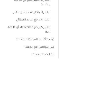
الخيار 2: اختبر النموذج ببيانات
واضحة
الخيار 3: راجع إعدادات الإشعار
الخيار 4: راجع البريد التلقائي
الخيار 5: راجع Mailchimp أو Acelle
Mail
كيف تتأكد أن المشكلة انتهت؟
متى تتواصل مع الدعم؟
مقالات ذات صلة