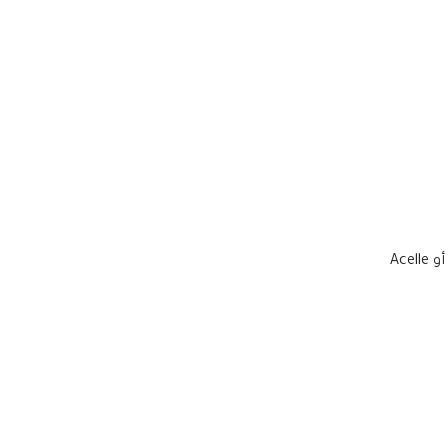
نوع المتابعة المتوقعة: إشعار للتاجر، بريد تلقائي، Mailchimp، أو Acelle