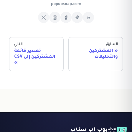
popupsnap.com
السابق
التالي
المشتركين
تصدير قائمة
والتحليلات
المشتركين إلى CSV
بوب اب سناب