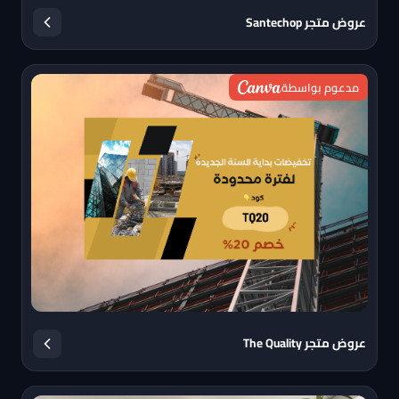
عروض متجر Santechop
مدعوم بواسطة
عروض متجر The Quality