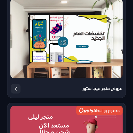
عروض متجر ميجا ستور
مدعوم بواسطة