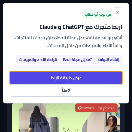
×
جديد في بوب أب سناب
اربط متجرك مع ChatGPT و Claude
الرئيسية
←
القوالب
←
متجر إميليا
أنشئ نوافذ منبثقة، عدّل عجلة الحظ، طبّق بادجات المنتجات،
واقرأ الأداء والمبيعات من داخل المحادثة.
متجر إميليا
إنشاء النوافذ
تعديل عجلة الحظ
قراءة الأداء والمبيعات
اشترك بأي تطبيق من تطبيقات بوب أب سناب وتمتع بباقة
متنوعة من القوالب الجاهزة، عالية التخصيص، التي
عرض طريقة الربط
يمكنك البدء في استخدامها على متجرك الآن
لاحقاً
مدعوم بواسطة