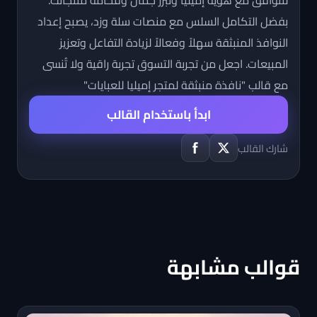
لتتوافق مع هوية إميليا وتبرز جمال وفخامة منتجاتك.
بفضل التكامل السلس مع منصات سلة وزد، يصبح إعداد
النوافذ المنبثقة سهلاً وفعالاً لزيادة التفاعل وتعزيز
المبيعات. اجعل من تجربة التسوق تجربة راقية ولا تُنسى
مع قالب "نافذة منبثقة لمتجر إميليا للعبايات"
ابدأ باستخدام القالب
شارك القالب
قوالب مشابهة