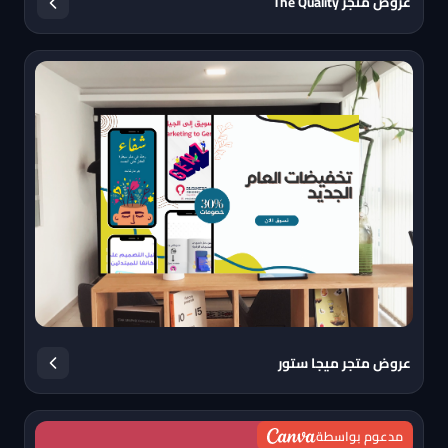
عروض متجر The Quality
عروض متجر ميجا ستور
مدعوم بواسطة