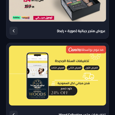
عروض متجر جبالية (صورة + رابط)
مدعوم بواسطة
تخفيضات متجر Wood Collection