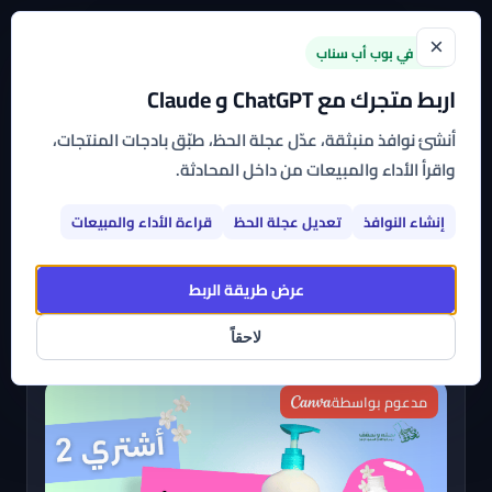
×
جديد في بوب أب سناب
اربط متجرك مع ChatGPT و Claude
الرئيسية
←
القوالب
←
عروض وتخفيضات المنتجات
أنشئ نوافذ منبثقة، عدّل عجلة الحظ، طبّق بادجات المنتجات،
واقرأ الأداء والمبيعات من داخل المحادثة.
عروض وتخفيضات المنتجات
إنشاء النوافذ
تعديل عجلة الحظ
قراءة الأداء والمبيعات
اشترك بأي تطبيق من تطبيقات بوب أب سناب وتمتع بباقة
متنوعة من القوالب الجاهزة، عالية التخصيص، التي
عرض طريقة الربط
يمكنك البدء في استخدامها على متجرك الآن
لاحقاً
مدعوم بواسطة