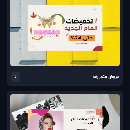
عروض متجر رغد