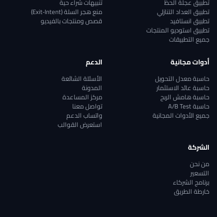
تطبيق عجلة الحظ
تنبيهات شراء حية
تطبيق العداد التنازلي
منع هجر السلة (Exit‑Intent)
تطبيق انستافيد
قصص ومنتجات بالفيديو
تطبيق استوديو المنتجات
جميع التطبيقات
أدوات مجانية
الدعم
حاسبة معدل التحويل
الأسئلة الشائعة
حاسبة عائد الاستثمار
المدونة
حاسبة هامش الربح
مركز المساعدة
حاسبة A/B Test
تواصل معنا
جميع الأدوات المجانية
واتساب الدعم
استعرض القوالب
الشركة
من نحن
التسعير
برنامج الشركاء
خارطة الطريق