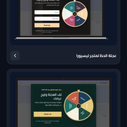
عجلة الحظ لمتجر ليسيورا