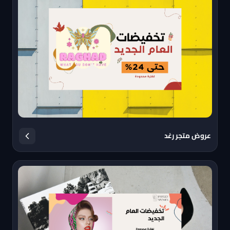
عروض متجر رغد