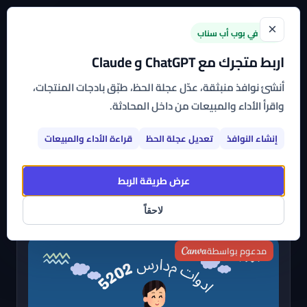
×
جديد في بوب أب سناب
اربط متجرك مع ChatGPT و Claude
الرئيسية
←
القوالب
←
عروض العودة إلى المدارس
أنشئ نوافذ منبثقة، عدّل عجلة الحظ، طبّق بادجات المنتجات،
واقرأ الأداء والمبيعات من داخل المحادثة.
عروض العودة إلى المدارس
إنشاء النوافذ
تعديل عجلة الحظ
قراءة الأداء والمبيعات
اشترك بأي تطبيق من تطبيقات بوب أب سناب وتمتع بباقة
متنوعة من القوالب الجاهزة، عالية التخصيص، التي
عرض طريقة الربط
يمكنك البدء في استخدامها على متجرك الآن
لاحقاً
مدعوم بواسطة