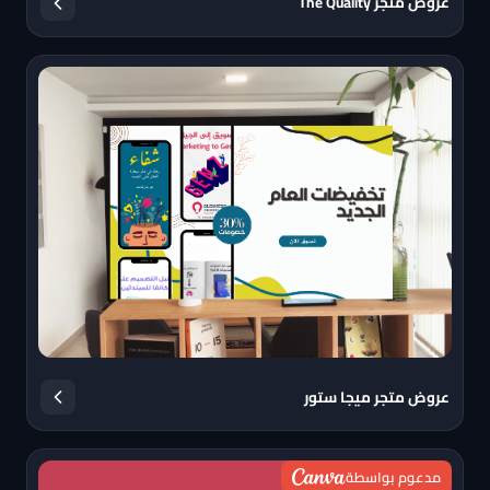
عروض متجر The Quality
عروض متجر ميجا ستور
مدعوم بواسطة