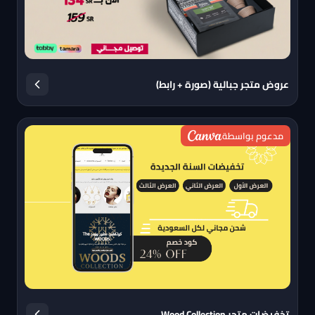
عروض متجر جبالية (صورة + رابط)
مدعوم بواسطة
تخفيضات متجر Wood Collection