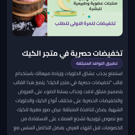
تخفيضات حصرية في متجر الكيك
تطبيق النوافذ المنبثقة
استمتع بجذب عشاق الحلويات وزيادة مبيعاتك باستخدام
قالب "تخفيضات حصرية في متجر الكيك". يتميز هذا القالب
بتصميم منبثق لافت وجذاب يسلط الضوء على العروض
والتخفيضات الحصرية على مختلف أنواع الكيك والحلويات
الشهية. يمكن للنافذة المنبثقة عرض صور مغرية للكيك
مع نصوص ترويجية تشجع العملاء على الاستفادة من
الخصومات قبل انتهاء العرض. بفضل التكامل السلس مع