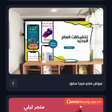
عروض متجر ميجا ستور
مدعوم بواسطة