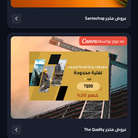
عروض متجر Santechop
مدعوم بواسطة
عروض متجر The Quality