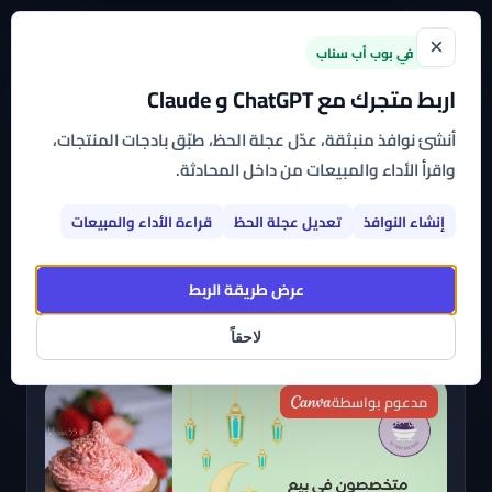
×
جديد في بوب أب سناب
اربط متجرك مع ChatGPT و Claude
الرئيسية
←
القوالب
←
تخفيضات حصرية في متجر الكيك
أنشئ نوافذ منبثقة، عدّل عجلة الحظ، طبّق بادجات المنتجات،
واقرأ الأداء والمبيعات من داخل المحادثة.
تخفيضات حصرية في متجر الكيك
إنشاء النوافذ
تعديل عجلة الحظ
قراءة الأداء والمبيعات
اشترك بأي تطبيق من تطبيقات بوب أب سناب وتمتع بباقة
متنوعة من القوالب الجاهزة، عالية التخصيص، التي
عرض طريقة الربط
يمكنك البدء في استخدامها على متجرك الآن
لاحقاً
مدعوم بواسطة