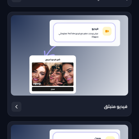
فيديو منبثق