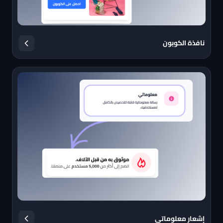
نافذة الكوبون
إشعار معلوماتي