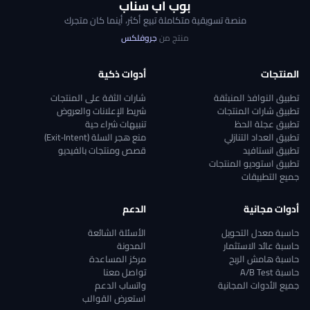
بوب اب سناب
منصة تسويقية متكاملة تبيع أكثر، أينما كان متجرك
منتج من
جروفلكس
المنتجات
أدوات ذكية
تطبيق النوافذ المنبثقة
شارات الثقة على المنتجات
تطبيق شارات المنتجات
شريط الإعلانات والعروض
تطبيق عجلة الحظ
تنبيهات شراء حية
تطبيق العداد التنازلي
منع هجر السلة (Exit‑Intent)
تطبيق انستافيد
قصص ومنتجات بالفيديو
تطبيق استوديو المنتجات
جميع التطبيقات
أدوات مجانية
الدعم
حاسبة معدل التحويل
الأسئلة الشائعة
حاسبة عائد الاستثمار
المدونة
حاسبة هامش الربح
مركز المساعدة
حاسبة A/B Test
تواصل معنا
جميع الأدوات المجانية
واتساب الدعم
استعرض القوالب