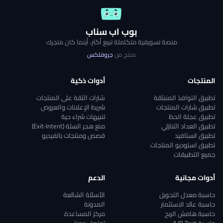
بوب اب سناب
منصة تسويقية متكاملة تبيع أكثر، أينما كان متجرك
منتج من
جروفلكس
المنتجات
أدوات ذكية
تطبيق النوافذ المنبثقة
شارات الثقة على المنتجات
تطبيق شارات المنتجات
شريط الإعلانات والعروض
تطبيق عجلة الحظ
تنبيهات شراء حية
تطبيق العداد التنازلي
منع هجر السلة (Exit‑Intent)
تطبيق انستافيد
قصص ومنتجات بالفيديو
تطبيق استوديو المنتجات
جميع التطبيقات
أدوات مجانية
الدعم
حاسبة معدل التحويل
الأسئلة الشائعة
حاسبة عائد الاستثمار
المدونة
حاسبة هامش الربح
مركز المساعدة