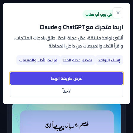
×
جديد في بوب أب سناب
اربط متجرك مع ChatGPT و Claude
الرئيسية
←
القوالب
←
خصم عبر البريد الإلكتروني
أنشئ نوافذ منبثقة، عدّل عجلة الحظ، طبّق بادجات المنتجات،
واقرأ الأداء والمبيعات من داخل المحادثة.
خصم عبر البريد الإلكتروني
إنشاء النوافذ
تعديل عجلة الحظ
قراءة الأداء والمبيعات
اشترك بأي تطبيق من تطبيقات بوب أب سناب وتمتع بباقة
متنوعة من القوالب الجاهزة، عالية التخصيص، التي
عرض طريقة الربط
يمكنك البدء في استخدامها على متجرك الآن
لاحقاً