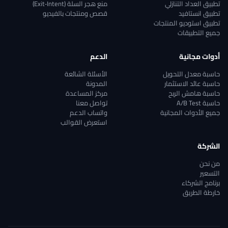
تطبيق العداد التنازلي
منع هجر السلة (Exit‑Intent)
تطبيق انستافيد
قصص ومنتجات بالفيديو
تطبيق استوديو المنتجات
جميع التطبيقات
أدوات مجانية
الدعم
حاسبة معدل التحويل
الأسئلة الشائعة
حاسبة عائد الاستثمار
المدونة
حاسبة هامش الربح
مركز المساعدة
حاسبة A/B Test
تواصل معنا
جميع الأدوات المجانية
واتساب الدعم
استعرض القوالب
الشركة
من نحن
التسعير
برنامج الشركاء
خارطة الطريق