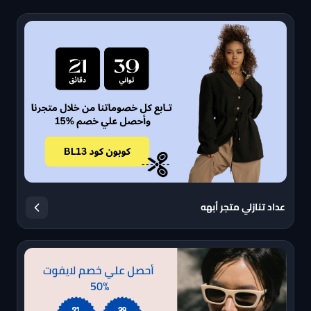
عداد تنازلي متجر أبهه