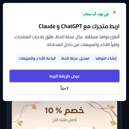
×
جديد في بوب أب سناب
اربط متجرك مع ChatGPT و Claude
الرئيسية
←
القوالب
←
عداد تنازلي متجر أنس
أنشئ نوافذ منبثقة، عدّل عجلة الحظ، طبّق بادجات المنتجات،
واقرأ الأداء والمبيعات من داخل المحادثة.
عداد تنازلي متجر أنس
إنشاء النوافذ
تعديل عجلة الحظ
قراءة الأداء والمبيعات
اشترك بأي تطبيق من تطبيقات بوب أب سناب وتمتع بباقة
متنوعة من القوالب الجاهزة، عالية التخصيص، التي
عرض طريقة الربط
يمكنك البدء في استخدامها على متجرك الآن
لاحقاً