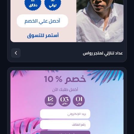
عداد تنازلي لمتجر رواس