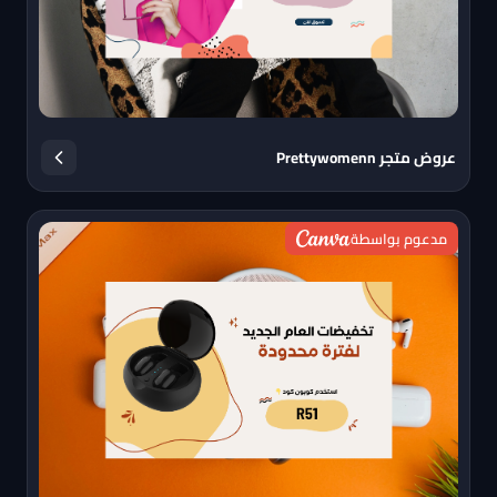
عروض متجر Prettywomenn
مدعوم بواسطة