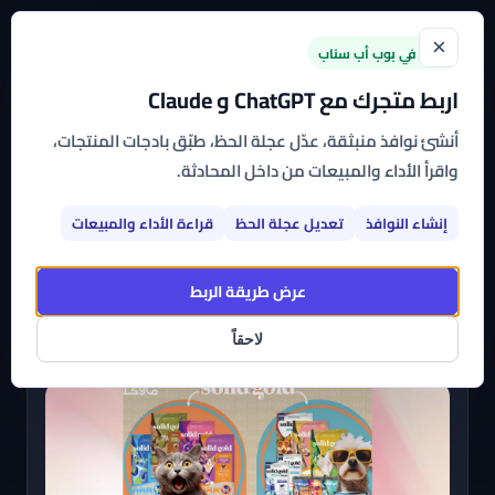
×
جديد في بوب أب سناب
اربط متجرك مع ChatGPT و Claude
الرئيسية
←
القوالب
←
متجر ماوكلي
أنشئ نوافذ منبثقة، عدّل عجلة الحظ، طبّق بادجات المنتجات،
واقرأ الأداء والمبيعات من داخل المحادثة.
متجر ماوكلي
إنشاء النوافذ
تعديل عجلة الحظ
قراءة الأداء والمبيعات
اشترك بأي تطبيق من تطبيقات بوب أب سناب وتمتع بباقة
متنوعة من القوالب الجاهزة، عالية التخصيص، التي
عرض طريقة الربط
يمكنك البدء في استخدامها على متجرك الآن
لاحقاً