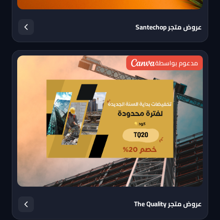
عروض متجر Santechop
مدعوم بواسطة
عروض متجر The Quality