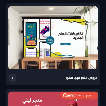
عروض متجر ميجا ستور
مدعوم بواسطة