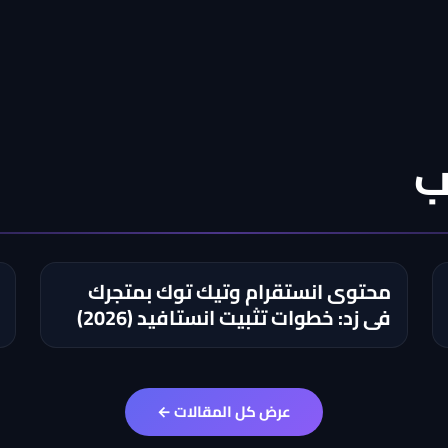
ب
محتوى انستقرام وتيك توك بمتجرك
في زد: خطوات تثبيت انستافيد (2026)
عرض كل المقالات ←