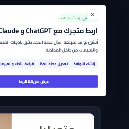
×
الرئيسية
القوالب
الت
جديد في بوب أب سناب
اربط متجرك مع ChatGPT و Claude
أنشئ نوافذ منبثقة، عدّل عجلة الحظ، طبّق بادجات المنتجا
والمبيعات من داخل المحادثة.
إنشاء النوافذ
تعديل عجلة الحظ
قراءة الأداء والمبيعا
اشترك 
عرض طريقة الربط
الجاه