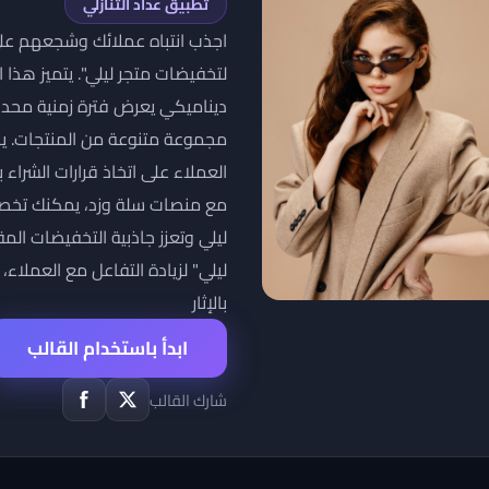
تطبيق عداد التنازلي
اجذب انتباه عملائك وشجعهم على 
لتخفيضات متجر ليلي". يتميز هذا 
ديناميكي يعرض فترة زمنية محدو
مجموعة متنوعة من المنتجات. يضيف
العملاء على اتخاذ قرارات الشرا
مع منصات سلة وزد، يمكنك تخص
ليلي وتعزز جاذبية التخفيضات الم
ليلي" لزيادة التفاعل مع العملاء
بالإثار
ابدأ باستخدام القالب
شارك القالب