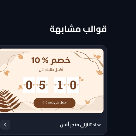
قوالب مشابهة
عداد تنازلي متجر أنس