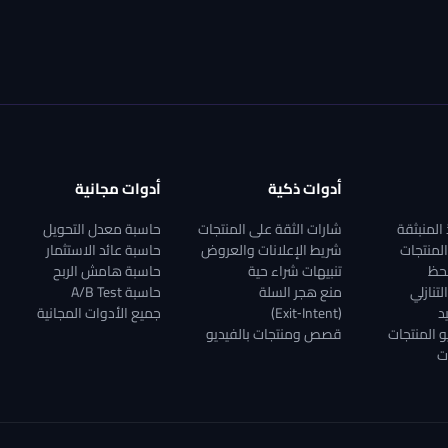
أدوات ذكية
أدوات مجانية
المنبثقة
شارات الثقة على المنتجات
حاسبة معدل التحويل
لمنتجات
شريط الإعلانات والعروض
حاسبة عائد الاستثمار
لحظ
تنبيهات شراء حية
حاسبة هامش الربح
لتنازلي
منع هجر السلة
حاسبة A/B Test
د
(Exit‑Intent)
جميع الأدوات المجانية
 المنتجات
قصص ومنتجات بالفيديو
ت