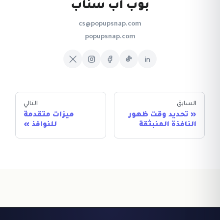
بوب اب سناب
cs@popupsnap.com
popupsnap.com
السابق
التالي
تحديد وقت ظهور
ميزات متقدمة
النافذة المنبثقة
للنوافذ