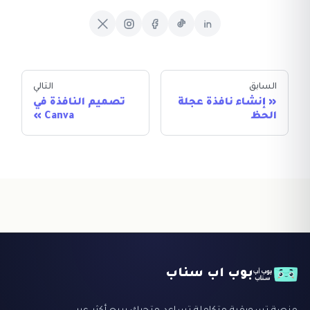
السابق
التالي
إنشاء نافذة عجلة
تصميم النافذة في
الحظ
Canva
بوب اب سناب