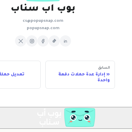
بوب اب سناب
cs@popupsnap.com
popupsnap.com
السابق
إدارة عدة حملات دفعة
تعديل حملة 
واحدة