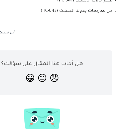
فهم حالات الحملات (HC-041)
حل تعارضات جدولة الحملات (HC-043)
آخر تحدي
هل أجاب هذا المقال على سؤالك؟
😀
😐
😞