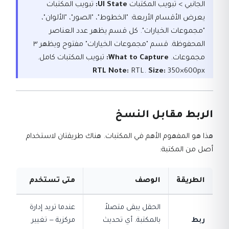
الجانبي > تبويب المكتبات
UI State:
تبويب المكتبات
يعرض الأقسام الأربعة: "الخطوط"، "الصور"، "الألوان"،
"مجموعات الخيارات". كل قسم يظهر عدد العناصر
المحفوظة. قسم "مجموعات الخيارات" مفتوح ويظهر ٣
مجموعات.
What to Capture:
تبويب المكتبات كامل.
RTL Note:
RTL.
Size:
350×600px
الربط مقابل النسخ
هذا هو المفهوم الأهم في المكتبات. هناك طريقتان لاستخدام
أصل من المكتبة:
الطريقة
الوصف
متى تستخدم
الحقل يبقى متصلاً
عندما تريد إدارة
ربط
بالمكتبة. أي تحديث
مركزية — تغيير