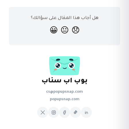
هل أجاب هذا المقال على سؤالك؟
😀
😐
😞
بوب اب سناب
cs@popupsnap.com
popupsnap.com