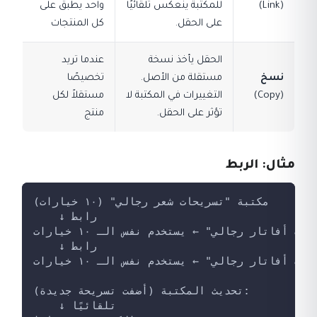
(Link)
للمكتبة ينعكس تلقائيًا
واحد يطبق على
على الحقل.
كل المنتجات
الحقل يأخذ نسخة
عندما تريد
نسخ
مستقلة من الأصل.
تخصيصًا
(Copy)
التغييرات في المكتبة لا
مستقلاً لكل
تؤثر على الحقل.
منتج
مثال: الربط
مكتبة "تسريحات شعر رجالي" (١٠ خيارات)
    ↓ رابط
وب أفاتار رجالي" ← يستخدم نفس الـ ١٠ خيارات
    ↓ رابط
ت أفاتار رجالي" ← يستخدم نفس الـ ١٠ خيارات
تحديث المكتبة (أضفت تسريحة جديدة):
    ↓ تلقائيًا