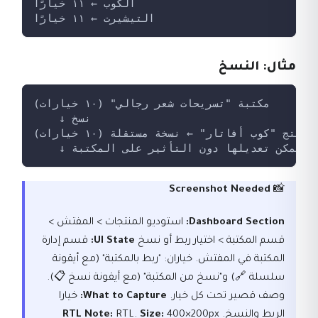
الكوب ← ١١ خيارًا
التيشيرت ← ١١ خيارًا
مثال: النسخ
مكتبة "تسريحات شعر رجالي" (١٠ خيارات)
    ↓ نسخ
منتج "كوب أفاتار" ← نسخة مستقلة (١٠ خيارات)
    ↓ يمكن تعديلها دون التأثير على المكتبة
Screenshot Needed
📸
Dashboard Section:
استوديو المنتجات > المفتش >
قسم المكتبة > اختيار ربط أو نسخ
UI State:
قسم إدارة
المكتبة في المفتش. خياران: "ربط بالمكتبة" (مع أيقونة
سلسلة 🔗) و"نسخ من المكتبة" (مع أيقونة نسخ 📋).
وصف قصير تحت كل خيار.
What to Capture:
خيارا
الربط والنسخ.
400×200px
Size:
RTL.
RTL Note: