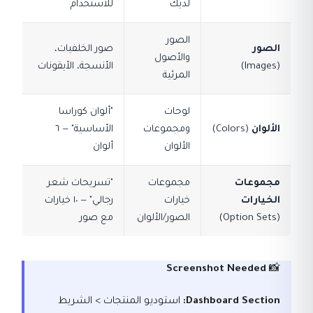
لديك
للاستخدام
الصور
الصور
صور الخلفيات،
والأصول
(Images)
الأنسجة، الأيقونات
المرئية
لوحات
"ألوان كوراسا
الألوان
(Colors)
ومجموعات
الأساسية" — ٦
الألوان
ألوان
مجموعات
مجموعات
"تسريحات شعر
الخيارات
خيارات
رجالي" — ١٠ خيارات
(Option Sets)
الصور/الألوان
مع صور
Screenshot Needed
📸
Dashboard Section:
استوديو المنتجات > الشريط