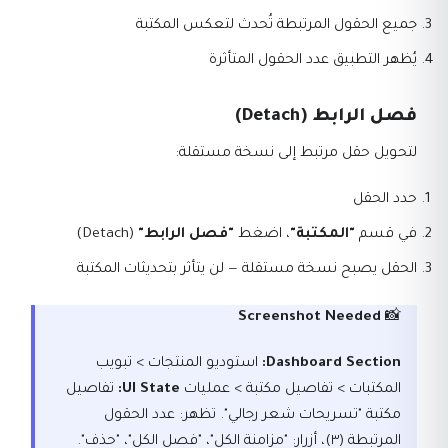
جميع الحقول المرتبطة تُحدث لتعكس المكتبة
يُظهر التطبيق عدد الحقول المتأثرة
فصل الرابط (Detach)
لتحويل حقل مرتبط إلى نسخة مستقلة:
حدد الحقل
في قسم
"المكتبة"
، اضغط
"فصل الرابط"
(Detach)
الحقل يصبح نسخة مستقلة — لن يتأثر بتحديثات المكتبة
Screenshot Needed
📸
Dashboard Section:
استوديو المنتجات > تبويب
المكتبات > تفاصيل مكتبة > عمليات
UI State:
تفاصيل
مكتبة "تسريحات شعر رجالي". تظهر: عدد الحقول
المرتبطة (٣)، أزرار: "مزامنة الكل"، "فصل الكل"، "حذف".