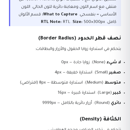
منتقي مع اسم اللون ومعاينة دائرية للون الحالي. اللون
الأساسي = بنفسجي.
What to Capture:
قسم الألوان
كامل.
500×300px
Size:
RTL.
RTL Note:
نصف قطر الحدود (Border Radius)
يتحكم في استدارة زوايا الحقول والأزرار والبطاقات:
لا شيء
(None): زوايا حادة — 0px
صغير
(Small): استدارة خفيفة — 4px
متوسط
(Medium): استدارة متوسطة — 8px (افتراضي)
كبير
(Large): استدارة كبيرة — 16px
دائري
(Round): أزرار دائرية بالكامل — 9999px
الكثافة (Density)