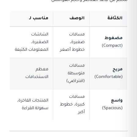
تتحكم في تباعد العناصر وحجم الهوامش:
الكثافة
الوصف
مناسب لـ
مسافات
الشاشات
مضغوط
صغيرة،
الصغيرة،
(Compact)
خطوط أصغر
المعلومات الكثيفة
مسافات
مريح
معظم
متوسطة
(Comfortable)
الاستخدامات
(افتراضي)
مسافات
واسع
المنتجات الفاخرة،
كبيرة، خطوط
(Spacious)
سهولة القراءة
أكبر