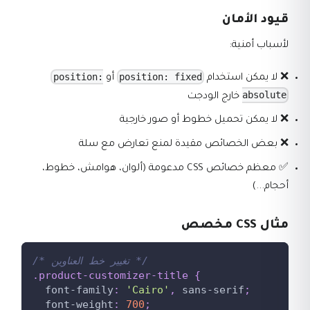
قيود الأمان
لأسباب أمنية:
position:
position: fixed
❌ لا يمكن استخدام
أو
absolute
خارج الودجت
❌ لا يمكن تحميل خطوط أو صور خارجية
❌ بعض الخصائص مقيدة لمنع تعارض مع سلة
✅ معظم خصائص CSS مدعومة (ألوان، هوامش، خطوط،
أحجام...)
مثال CSS مخصص
/* تغيير خط العناوين */
.product-customizer-title
{
font-family
:
'Cairo'
,
 sans-serif
;
font-weight
:
700
;