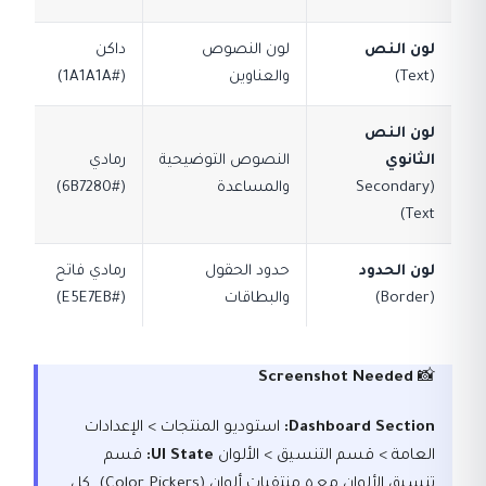
لون النص
لون النصوص
داكن
(Text)
والعناوين
(#1A1A1A)
لون النص
الثانوي
النصوص التوضيحية
رمادي
(Secondary
والمساعدة
(#6B7280)
Text)
لون الحدود
حدود الحقول
رمادي فاتح
(Border)
والبطاقات
(#E5E7EB)
Screenshot Needed
📸
Dashboard Section:
استوديو المنتجات > الإعدادات
العامة > قسم التنسيق > الألوان
UI State:
قسم
تنسيق الألوان مع ٥ منتقيات ألوان (Color Pickers). كل