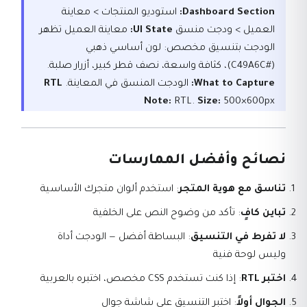
Dashboard Section:
استوديو المنتجات > معاينة
العميل > ودجت منسق
UI State:
معاينة العميل تظهر
الودجت بتنسيق مخصص: لون أساسي ذهبي
(#C49A6C)، كثافة واسعة، نصف قطر كبير، أزرار صلبة.
What to Capture:
الودجت المنسق في المعاينة.
RTL
Note:
RTL.
Size:
500×600px
نصائح وأفضل الممارسات
تناسق مع هوية المتجر
: استخدم ألوان متجرك الأساسية
تباين كافٍ
: تأكد من وضوح النص على الخلفية
لا تفرط في التنسيق
: البساطة أفضل — الودجت أداة
وليس لوحة فنية
اختبر RTL
: إذا كنت تستخدم CSS مخصص، اختبره بالعربية
الجوال أولاً
: اختبر التنسيق على شاشة جوال