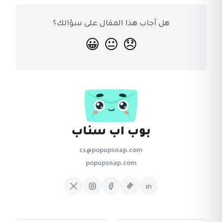
هل أجاب هذا المقال على سؤالك؟
😀
😐
😞
بوب اب سناب
cs@popupsnap.com
popupsnap.com