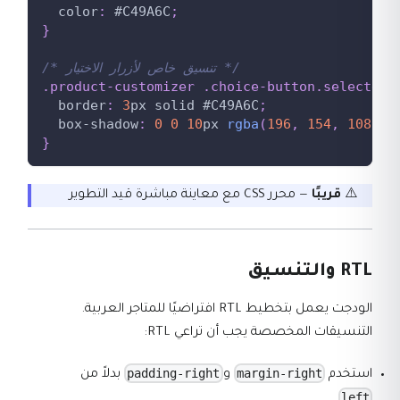
color
:
#C49A6C
;
}
/* تنسيق خاص لأزرار الاختيار */
.product-customizer
.choice-button
.selected
border
:
3
px
 solid 
#C49A6C
;
box-shadow
:
0
0
10
px
rgba
(
196
,
154
,
108
,
0
}
⚠️
قريبًا
— محرر CSS مع معاينة مباشرة قيد التطوير
RTL والتنسيق
الودجت يعمل بتخطيط RTL افتراضيًا للمتاجر العربية.
التنسيقات المخصصة يجب أن تراعي RTL:
padding-right
margin-right
استخدم
و
بدلاً من
left