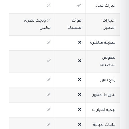
خيارات منتج
✅
✅
اختيارات
قوائم
✅ ودجت بصري
العميل
منسدلة
تفاعلي
معاينة مباشرة
❌
✅
نصوص
✅
❌
مخصصة
رفع صور
❌
✅
شروط ظهور
❌
✅
تبعية الخيارات
❌
✅
ملفات طباعة
❌
✅