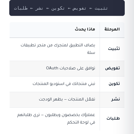
تثبيت ← تفويض ← تكوين ← نشر ← طلبات
المرحلة
ماذا يحدث
يضاف التطبيق لمتجرك من متجر تطبيقات
تثبيت
سلة
تفويض
توافق على صلاحيات OAuth
تكوين
تبني منتجاتك في استوديو المنتجات
نشر
تفعّل المنتجات — يظهر الودجت
عملاؤك يخصصون ويطلبون — ترى طلباتهم
طلبات
في لوحة التحكم