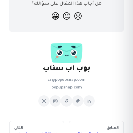
هل أجاب هذا المقال على سؤالك؟
😀
😐
😞
بوب اب سناب
cs@popupsnap.com
popupsnap.com
السابق
التالي